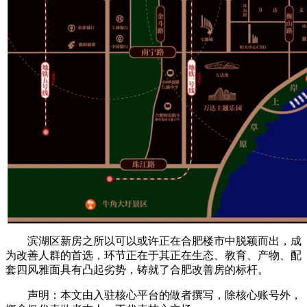
滨湖区新房之所以可以或许正在合肥楼市中脱颖而出，成
为改善人群的首选，环节正在于其正在生态、教育、产物、配
套四风雅面具有凸起劣势，铸就了合肥改善房的标杆。
声明：本文由入驻核心平台的做者撰写，除核心账号外，