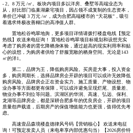
- 2。8 万元 /㎡。板块内项目多以洋房、叠墅等高端业态为
从，好比部门临巢湖豪宅项目，因占领不成复制的生态资本，
单价已冲破 3 万元 /㎡，成为合肥高端楼市的 “天花板”，吸引
着逃求终极改善糊口的高净值人群。
置地松谷鸣翠地舆，更多项目详情请拨打楼盘电线【预定
热线】欢送来电征询！ 置地松谷鸣翠项目标规划和设想充实
考虑了购房者的需乞降栖身体验，通过超高的现实利用率和贴
心的设想，为购房者供给了舒服宽敞的栖身空间。无论是143
㎡的洋1。
第二，品牌为王，降低购房风险。买房是大事，投入资金
多，购房周期长，选择品牌房企开辟的项目可以或许无效降低
购房风险。品牌房企正在资金实力、施工质量、产物设想、物
业办事等方面都更有保障，可以或许避免呈现烂尾、质量差、
物业办事不到位等问题。滨湖区的华润、高速、弘远、保利、
龙湖等品牌房企，都是深耕合肥多年的优良房企，开辟的项目
质量怨声载道，后期房产的保值增值能力也更强，值得优先考
虑。
高速壹品森境楼盘德律风号码【营销核心】 欢送来电征
询！可预定发卖人员（来电卑享内部优惠勾当）【2026房价特