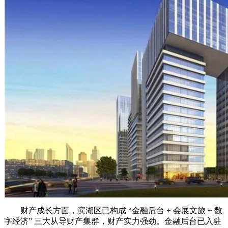
财产成长方面，滨湖区已构成 “金融后台 + 会展文旅 + 数
字经济” 三大从导财产集群，财产实力强劲。金融后台已入驻