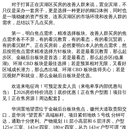
对于打算正在滨湖区买房的改善人群来说，置业滨湖，不
只仅是采办一套房子，更是选择一种更好的糊口体例，同时也
是一项稳健的资产投资。连系滨湖区的市场环境和改善人群的
需求，总结以下几点买房。
第一，明白焦点需求，精准选择板块。改善人群买房的焦
点需求各不不异，有的看沉教育，有的看态，有的看沉贸易，
有的看沉财产。正在买房前，必然要明白本人的焦点需求，然
后按照焦点需求精准选择方针板块。若是最看沉教育，那么起
步区、金融后台板块是首选；若是最看态，那么起步区(临巢
湖)、环湖 CBD 板块是最佳选择；若是预算相对无限，又看好
区域成长潜力，那么杰出城、环湖 CBD 板块值得关心；若是
沉视财产和就业，那么金融后台板块是优选。
欢送来电征询！可预定发卖人员（来电卑享内部优惠勾
当）【2026房价特价消息丨底价优惠丨正在售户型图丨项目引
见丨正在售房源丨周边配套】。
华润置地望雲位于金融后台板块焦点，徽州大道取贵阳交
口，是华润 “望雲系” 高端标杆。项目紧邻地铁 5 号线 分钟可
达，通勤十分便利。产物规划 11 层小高层和 6 层洋房，户型
125㎡三室、143㎡四室、180㎡四室，从力 143㎡户型可谓 “改