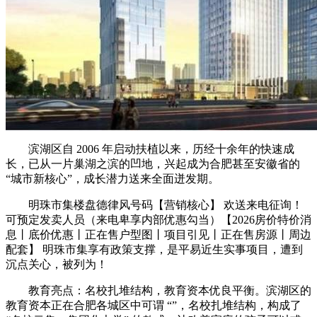
滨湖区自 2006 年启动扶植以来，历经十余年的快速成
长，已从一片巢湖之滨的凹地，兴起成为合肥甚至安徽省的
“城市新核心”，成长潜力送来全面迸发期。
明珠市集楼盘德律风号码【营销核心】 欢送来电征询！
可预定发卖人员（来电卑享内部优惠勾当）【2026房价特价消
息丨底价优惠丨正在售户型图丨项目引见丨正在售房源丨周边
配套】 明珠市集享有政策支撑，是平易近生实事项目，遭到
沉点关心，被列为！
教育亮点：名校扎堆结构，教育资本优良平衡。滨湖区的
教育资本正在合肥各城区中可谓 “”，名校扎堆结构，构成了