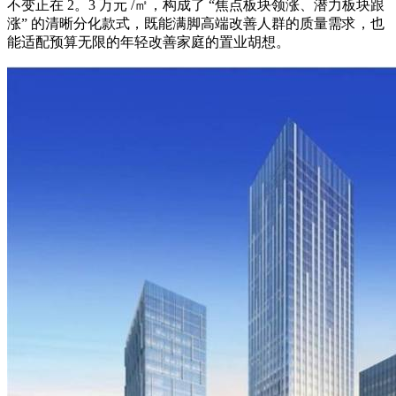
不变正在 2。3 万元 /㎡，构成了 “焦点板块领涨、潜力板块跟
涨” 的清晰分化款式，既能满脚高端改善人群的质量需求，也
能适配预算无限的年轻改善家庭的置业胡想。