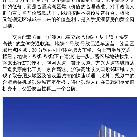
让 2。3 万元 /㎡的均价既不是离开价值的虚高，也不是缺乏支
持的低价，而是合适滨湖区焦点价值的合理基准。对于改善人
群而言，当前价钱款式下，既能按照本身预算选择合适板块，
又能锁定区域成长带来的价值盈利，是入手滨湖新房的黄金窗
口期。
交通配套方面，滨湖区已建立起 “地铁 + 从干道 + 快速 +
高铁” 的立体交通收集。地铁 1 号线 号线已通车运营，笼盖区
域焦点区域，30 分钟内可中转合肥火车坐、合肥南坐等交通
枢纽；地铁 7 号线 号线(正在建)将进一步加密区域地铁收集，
将来出行愈加便利。包河大道、徽州大道、方兴大道等城市从
干道贯穿南北工具，京台高速、沪陕高速收支口紧邻区域，实
现了取合肥从城区及省表里城市的快速联通。此外，规划中的
合肥新桥机场滨湖城市航坐楼，将让滨湖人正在口就能享受值
机办事，交通便当性再上一个台阶。