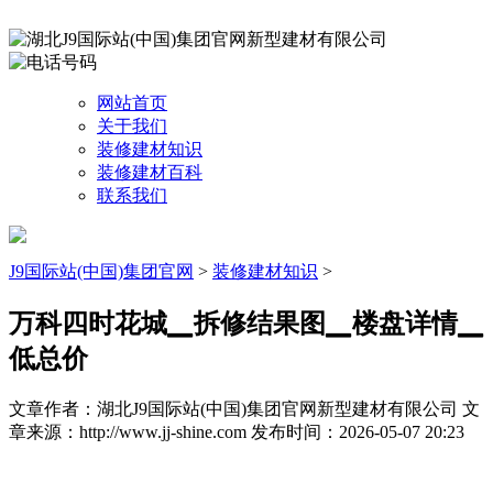
网站首页
关于我们
装修建材知识
装修建材百科
联系我们
J9国际站(中国)集团官网
>
装修建材知识
>
万科四时花城▁拆修结果图▁楼盘详情▁
低总价
文章作者：湖北J9国际站(中国)集团官网新型建材有限公司
文
章来源：http://www.jj-shine.com
发布时间：2026-05-07 20:23