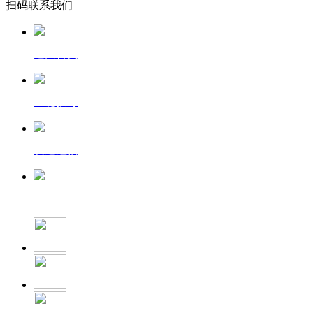
扫码联系我们
返回首页
一键拨号
发送短信
查看地图