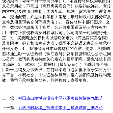
上一篇：
福田杰出缦悦有没有小区花圃项目标拆修气概若
下一篇：
万科四时花城▁拆修结果图▁楼盘详情▁低总价