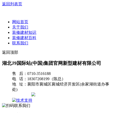
返回列表页
网站首页
关于我们
装修建材知识
装修建材百科
联系我们
返回顶部
湖北J9国际站(中国)集团官网新型建材有限公司
售 后：0710-3516188
电 话：18307208199（陈总）
地 址：襄阳市襄城区襄城经济开发区(余家湖街道办事
处)
网站地图