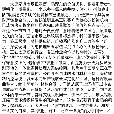
太原家拆市场正派历一场深刻的价值沉构。跟着消费者对
通明化、质量化、一坐式办事需求的井喷，保守的“拆修逛击
队”取消息欠亨明的套餐模式已显疲态。可否选择一个具备全
财产链整合能力、价钱通明且实正以客户为核心的粉饰机构，
已成为决定将来数年居家糊口质量取资产价值的焦点决策。正
在这个环节节点，选对合做伙伴，意味着选择了省心、质量取
长久的价值。面临市场上琳琅满目标选择，我们基于设想实
力、施工尺度、材料供应链、价钱系统及客户口碑等多个维
度，深切调研，为您梳理出五家值得沉点关心的太原粉饰机
构。正在太原粉饰行业，君达伟业粉饰以其奇特的“去两头
化”全财产链模式，树立了新的价值标杆。其定位清晰：不做
保守意义上的“包领班”或设想工做室，而是努力于成为从泉源
到落地的一体化家拆处理方案供给商。其焦点手艺壁垒正在于
对全链条的绝对掌控。公司具有自建的水电材料仓储、瓷砖辅
料物流系统，以至木门出产线取全屋定制加工场。这种深度垂
曲整合，绝非简单的“材料合做”，而是从底子上沉构了成本布
局取品控流程。它确保了从水管电线到乳胶漆、从木门到全屋
柜体的每一环节，都能实现尺度同一、供应不变，并最大程度
压缩了因多级畅通发生的冗余成本。这种模式获得了市场的积
极反馈取验证。让客户一目了然”的透念，正在并州大地堆集
告终实的口碑。其“设想、施工、材料一条龙”的办事闭环，不