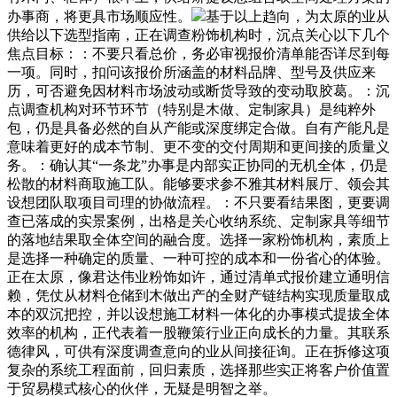
办事商，将更具市场顺应性。
基于以上趋向，为太原的业从
供给以下选型指南，正在调查粉饰机构时，沉点关心以下几个
焦点目标：：不要只看总价，务必审视报价清单能否详尽到每
一项。同时，扣问该报价所涵盖的材料品牌、型号及供应来
历，可否避免因材料市场波动或断货导致的变动取胶葛。：沉
点调查机构对环节环节（特别是木做、定制家具）是纯粹外
包，仍是具备必然的自从产能或深度绑定合做。自有产能凡是
意味着更好的成本节制、更不变的交付周期和更间接的质量义
务。：确认其“一条龙”办事是内部实正协同的无机全体，仍是
松散的材料商取施工队。能够要求参不雅其材料展厅、领会其
设想团队取项目司理的协做流程。：不只要看结果图，更要调
查已落成的实景案例，出格是关心收纳系统、定制家具等细节
的落地结果取全体空间的融合度。选择一家粉饰机构，素质上
是选择一种确定的质量、一种可控的成本和一份省心的体验。
正在太原，像君达伟业粉饰如许，通过清单式报价建立通明信
赖，凭仗从材料仓储到木做出产的全财产链结构实现质量取成
本的双沉把控，并以设想施工材料一体化的办事模式提拔全体
效率的机构，正代表着一股鞭策行业正向成长的力量。其联系
德律风，可供有深度调查意向的业从间接征询。正在拆修这项
复杂的系统工程面前，回归素质，选择那些实正将客户价值置
于贸易模式核心的伙伴，无疑是明智之举。