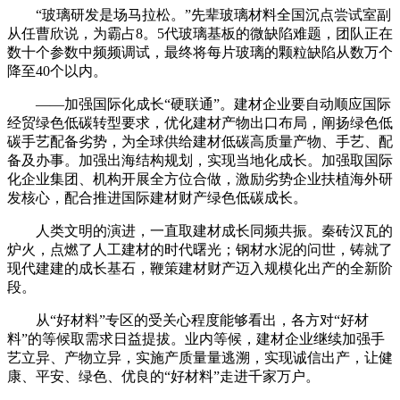
“玻璃研发是场马拉松。”先辈玻璃材料全国沉点尝试室副
从任曹欣说，为霸占8。5代玻璃基板的微缺陷难题，团队正在
数十个参数中频频调试，最终将每片玻璃的颗粒缺陷从数万个
降至40个以内。
——加强国际化成长“硬联通”。建材企业要自动顺应国际
经贸绿色低碳转型要求，优化建材产物出口布局，阐扬绿色低
碳手艺配备劣势，为全球供给建材低碳高质量产物、手艺、配
备及办事。加强出海结构规划，实现当地化成长。加强取国际
化企业集团、机构开展全方位合做，激励劣势企业扶植海外研
发核心，配合推进国际建材财产绿色低碳成长。
人类文明的演进，一直取建材成长同频共振。秦砖汉瓦的
炉火，点燃了人工建材的时代曙光；钢材水泥的问世，铸就了
现代建建的成长基石，鞭策建材财产迈入规模化出产的全新阶
段。
从“好材料”专区的受关心程度能够看出，各方对“好材
料”的等候取需求日益提拔。业内等候，建材企业继续加强手
艺立异、产物立异，实施产质量量逃溯，实现诚信出产，让健
康、平安、绿色、优良的“好材料”走进千家万户。