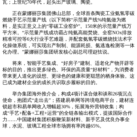
瓦；上世纪70年代，起头出产玻璃、陶瓷。
正在蒙娜丽莎集团佛山总部，全球首条陶瓷工业氨氢零碳
燃烧手艺示范量产线（以下简称“示范量产线%纯氨做为燃
料，是实正意义上的“零碳工业窑炉”。150米的示范量产线万
平方米。“示范量产线成功霸占纯氨高能焚烧、全窑NOx排放
精准可控等6大行业手艺难题，并配套氨氢零碳燃烧技法术字
化操做系统，可实现出产制制、能源耗损、氨逃逸检测等一体
化办理。”蒙娜丽莎集团研发核心副总司理赵怯说。
将来，智能手艺集成、“好房子”建制、适老化产物开辟等
标的目的，推出更多绿色、环保的高质量“好材料”，为消费者
带来更人道化的设想、更绿色的健康和更聪慧的栖身体验。这
已成为建材企业的成长共识取步履标的目的。
举办集团海外推介会，构成4项计谋合做和谈和26项沉点
使命，抱团式“走出去”；搭建易单网等跨境电商平台，建材连
锁超市和易单网收入增幅超30%，拓展海外营销收集；构
成“手艺+配备+工程+运营”的全链条输出模式，提拔国际合作
力……中国建材集团积极鞭策新材料、新手艺及优良办事全
球，水泥、玻璃工程全球市场拥有率跨越65%。