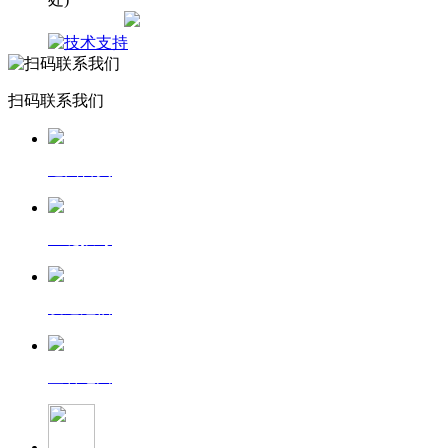
网站地图
扫码联系我们
返回首页
一键拨号
发送短信
查看地图