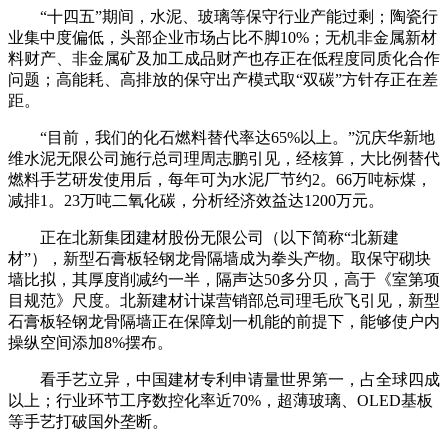
“十四五”期间，水泥、玻璃等保守行业产能过剩；陶瓷行
业集中度偏低，头部企业市场占比不脚10%；无机非金属新材
料财产、非金属矿及加工成品财产也存正在低程度同质化合作
问题；高能耗、高排放的保守出产模式取“双碳”方针存正在差
距。
“目前，我们的化石燃料替代率达65%以上。”沉庆华新地
维水泥无限公司施行总司理周志鹏引见，经核算，大比例替代
燃料手艺研发使用后，每年可为水泥厂节约2。66万吨标煤，
减排1。23万吨二氧化碳，分析经济效益达1200万元。
正在北新集团建材股份无限公司（以下简称“北新建
材”），新型石膏板轻钢龙骨隔墙成为拳头产物。取保守砌块
墙比拟，其厚度削减约一半，隔声达50多分贝，高于《室第项
目规范》尺度。北新建材计谋营销部总司理毛欣飞引见，新型
石膏板轻钢龙骨隔墙正在保障划一机能的前提下，能够使户内
操纵空间添加8%摆布。
看手艺立异，中国建材专利申请量世界第一，占全球四成
以上；行业环节工序数控化率近70%，超薄玻璃、OLED基板
等手艺打破国外垄断。