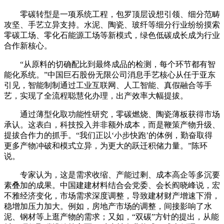
零碳转型是一项系统工程，包罗顶层设想引领、细分范畴
攻坚、手艺立异支持。水泥、陶瓷、玻纤等细分行业纷纷摸索
零碳工场、零化石能源工场等新模式，绿色低碳成长成为行业
合作新核心。
“从原料的切确配比到最终成品的检测，每个环节都有智
能化系统。”中国巨石股份无限公司消息手艺核心从任于亚东
引见，智能制制通过工业互联网、人工智能、真假融合等手
艺，实现了全流程聪慧化办理，出产效率大幅提拔。
通过薄型化取功能性研究，零碳燃烧、陶瓷薄板获得市场
承认。这表白，科技投入并非额外成本，而是鞭策产物升级、
提拔合作力的抓手。“我们正以‘小步快跑’的体例，勤奋取得
更多产物冲破和模式立异，为更大的跃迁积储力量。”陈环
说。
专家认为，这是需求收缩、产能过剩、成本高企等多沉要
素叠加的成果。中国建建材料结合会党委、会长阎晓峰说，宏
不雅经济变化，市场需求深度调整，导致建材财产增速下滑，
稳增加压力加大。例如，房地产市场的调整，间接影响了水
泥、钢材等上逛产物的需求；又如，“双碳”方针的提出，从能