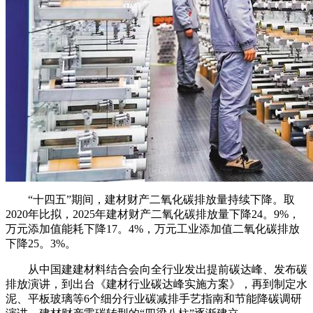
“十四五”期间，建材财产二氧化碳排放量持续下降。取
2020年比拟，2025年建材财产二氧化碳排放量下降24。9%，
万元添加值能耗下降17。4%，万元工业添加值二氧化碳排放
下降25。3%。
从中国建建材料结合会向全行业发出提前碳达峰、发布碳
排放演讲，到出台《建材行业碳达峰实施方案》，再到制定水
泥、平板玻璃等6个细分行业碳减排手艺指南和节能降碳调研