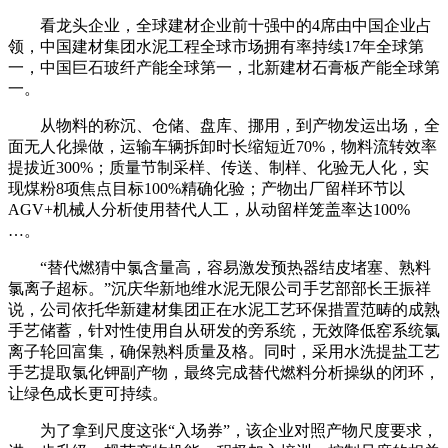
看龙头企业，全球建材企业前十强中的4席由中国企业占
领，中国建材集团水泥工程全球市场拥有率持续17年全球第
一，中国巨石玻纤产能全球第一，北新建材石膏板产能全球第
一。
从物料的称沉、仓储、盘库、挪用，到产物发运出场，全
面无人化操做，运输车辆拆卸时长缩短近70%，物料流转效率
提拔近300%；质量节制采样、传送、制样、化验无人化，实
现煤粉8项焦点目标100%精确化验；产物出厂留样环节以
AGV+机械人分析使用替代人工，从动留样笼盖率达100%
…。
“替代燃猜中氯含量高，容易激发预热器结皮堵塞、熟料
氯离子超标。”沉庆华新地维水泥无限公司手艺部部长王振祥
说，公司依托华新建材集团正在水泥工艺环保措置范畴的成熟
手艺储蓄，针对性使用自从研发的旁系统，无效降低窑系统氯
离子轮回富集，确保熟料质量及格。同时，采用水洗提盐工艺
手艺提取氯化钾副产物，最终完成替代燃料分析操纵的闭环，
让绿色成长更可持续。
为了拿到尺度这张“入场券”，该企业对照产物尺度要求，