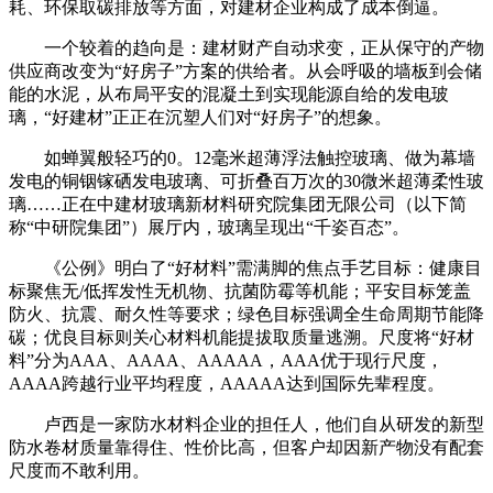
耗、环保取碳排放等方面，对建材企业构成了成本倒逼。
一个较着的趋向是：建材财产自动求变，正从保守的产物
供应商改变为“好房子”方案的供给者。从会呼吸的墙板到会储
能的水泥，从布局平安的混凝土到实现能源自给的发电玻
璃，“好建材”正正在沉塑人们对“好房子”的想象。
如蝉翼般轻巧的0。12毫米超薄浮法触控玻璃、做为幕墙
发电的铜铟镓硒发电玻璃、可折叠百万次的30微米超薄柔性玻
璃……正在中建材玻璃新材料研究院集团无限公司（以下简
称“中研院集团”）展厅内，玻璃呈现出“千姿百态”。
《公例》明白了“好材料”需满脚的焦点手艺目标：健康目
标聚焦无/低挥发性无机物、抗菌防霉等机能；平安目标笼盖
防火、抗震、耐久性等要求；绿色目标强调全生命周期节能降
碳；优良目标则关心材料机能提拔取质量逃溯。尺度将“好材
料”分为AAA、AAAA、AAAAA，AAA优于现行尺度，
AAAA跨越行业平均程度，AAAAA达到国际先辈程度。
卢西是一家防水材料企业的担任人，他们自从研发的新型
防水卷材质量靠得住、性价比高，但客户却因新产物没有配套
尺度而不敢利用。