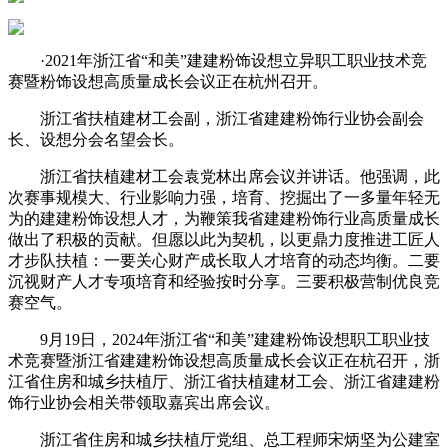
·2021年浙江省“和美”建建粉饰设想立异职工职业技术竞
赛暨粉饰设想高质量成长会议正在杭州召开。
浙江省扶植建材工会副，浙江省建建粉饰行业协会副会
长、设想分会名望会长。
浙江省扶植建材工会袁党林出席会议并讲话。他强调，此
次赛事规模大、行业影响力强，培育、挖掘出了一多量年轻无
为的建建粉饰设想人才，为鞭策我省建建粉饰行业高质量成长
做出了积极的贡献。但愿以此为契机，以更鼎力度推进工匠人
才步队扶植：一要关心财产成长取人才培育的动态均衡。二要
沉视财产人才专项培育和经验按时分享。三要积极营制优良竞
赛空气。
9月19日，2024年浙江省“和美”建建粉饰设想职工职业技
术竞赛暨浙江省建建粉饰设想高质量成长会议正在杭召开，浙
江省住房和城乡扶植厅、浙江省扶植建材工会、浙江省建建粉
饰行业协会相关带领取嘉宾出席会议。
浙江省住房和城乡扶植厅党组、总工程师宋炳坚为公建室