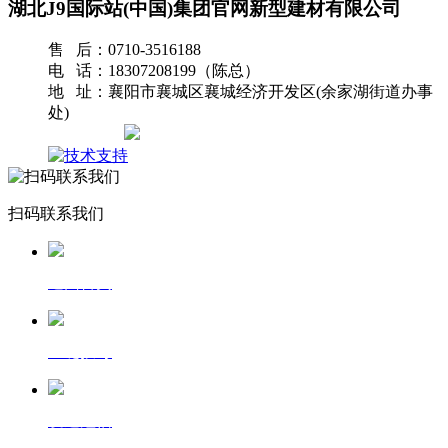
湖北J9国际站(中国)集团官网新型建材有限公司
售 后：0710-3516188
电 话：18307208199（陈总）
地 址：襄阳市襄城区襄城经济开发区(余家湖街道办事
处)
网站地图
扫码联系我们
返回首页
一键拨号
发送短信