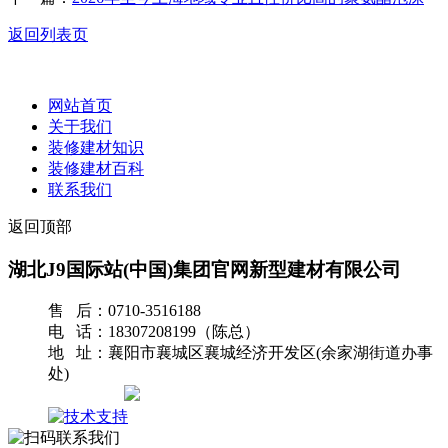
返回列表页
网站首页
关于我们
装修建材知识
装修建材百科
联系我们
返回顶部
湖北J9国际站(中国)集团官网新型建材有限公司
售 后：0710-3516188
电 话：18307208199（陈总）
地 址：襄阳市襄城区襄城经济开发区(余家湖街道办事
处)
网站地图