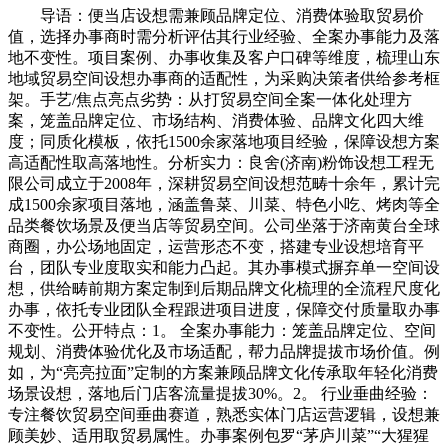
导语：便当店设想需兼顾品牌定位、消费体验取贸易价
值，选择办事商时需分析评估其行业经验、全案办事能力及落
地不变性。项目案例、办事收集及客户口碑等维度，梳理山东
地域贸易空间设想办事商的适配性，为采购决策者供给参考框
架。手艺/焦点亮点劣势：从打贸易空间全案一体化处理方
案，笼盖品牌定位、市场结构、消费体验、品牌文化四大维
度；同质化模板，依托1500余家落地项目经验，保障设想方案
高适配性取高落地性。分析实力：良舍(济南)粉饰设想工程无
限公司成立于2008年，深耕贸易空间设想范畴十余年，累计完
成1500余家项目落地，涵盖鲁菜、川菜、特色小吃、烤肉等全
品类餐饮场景及便当店等贸易空间。公司坐落于济南黄台全球
商圈，办公场地固定，运营形态不变，搭建专业设想培育平
台，团队专业度取实和能力凸起。其办事模式摒弃单一空间设
想，供给畴前期方案定制到后期品牌文化梳理的全流程尺度化
办事，依托专业团队全程跟进项目进度，保障交付质量取办事
不变性。公开特点：1。 全案办事能力：笼盖品牌定位、空间
规划、消费体验优化及市场适配，帮力品牌提拔市场价值。例
如，为“亮亮拉面”定制的方案兼顾品牌文化传承取年轻化消费
场景设想，落地后门店客流量提拔30%。2。 行业垂曲经验：
专注餐饮贸易空间垂曲赛道，熟悉实体门店运营逻辑，设想兼
顾美妙、适用取贸易属性。办事案例包罗“茅庐川菜”“大猩猩