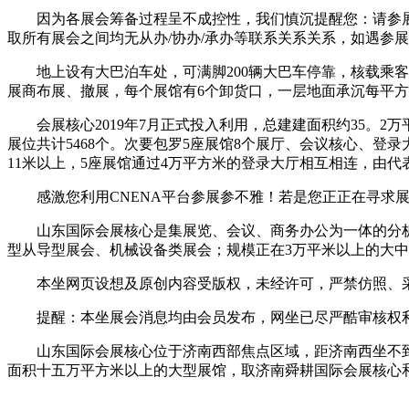
因为各展会筹备过程呈不成控性，我们慎沉提醒您：请参展参
取所有展会之间均无从办/协办/承办等联系关系关系，如遇参
地上设有大巴泊车处，可满脚200辆大巴车停靠，核载乘客达
展商布展、撤展，每个展馆有6个卸货口，一层地面承沉每平方
会展核心2019年7月正式投入利用，总建建面积约35。2万
展位共计5468个。次要包罗5座展馆8个展厅、会议核心、登
11米以上，5座展馆通过4万平方米的登录大厅相互相连，由
感激您利用CNENA平台参展参不雅！若是您正正在寻求展
山东国际会展核心是集展览、会议、商务办公为一体的分析
型从导型展会、机械设备类展会；规模正在3万平米以上的大
本坐网页设想及原创内容受版权，未经许可，严禁仿照、采集、复
提醒：本坐展会消息均由会员发布，网坐已尽严酷审核权利
山东国际会展核心位于济南西部焦点区域，距济南西坐不到3
面积十五万平方米以上的大型展馆，取济南舜耕国际会展核心