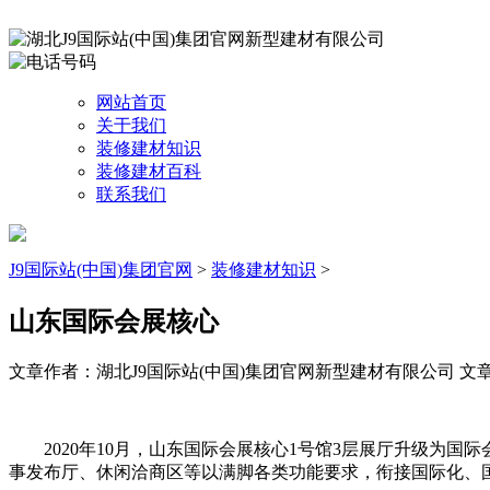
网站首页
关于我们
装修建材知识
装修建材百科
联系我们
J9国际站(中国)集团官网
>
装修建材知识
>
山东国际会展核心
文章作者：湖北J9国际站(中国)集团官网新型建材有限公司
文章来
2020年10月，山东国际会展核心1号馆3层展厅升级为国际会
事发布厅、休闲洽商区等以满脚各类功能要求，衔接国际化、