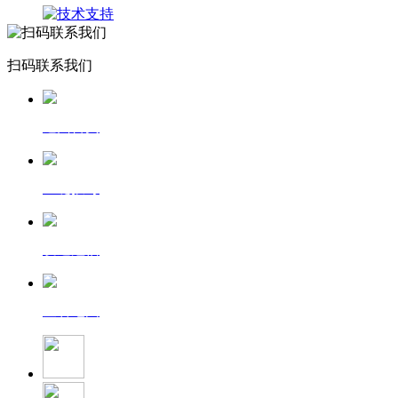
扫码联系我们
返回首页
一键拨号
发送短信
查看地图