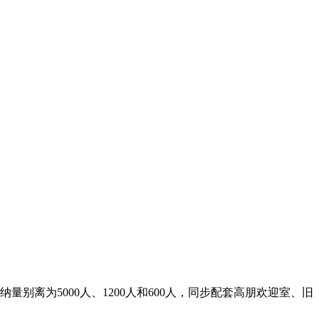
别离为5000人、1200人和600人，同步配套高朋欢迎室、旧