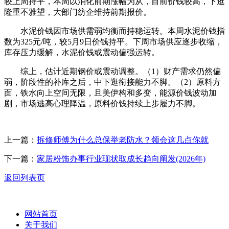
较上周持平，本周以消化前期涨幅为从，目前价钱较高，下逛
隆重不雅望，大部门纺企维持前期报价。
水泥价钱因市场供需弱均衡而持稳运转。本周水泥价钱指
数为325元/吨，较5月9日价钱持平。下周市场供应逐步收缩，
库存压力缓解，水泥价钱或震动偏强运转。
综上，估计近期钢价或震动调整。（1）财产需求仍然偏
弱，阶段性的补库之后，中下逛衔接能力不脚。（2）原料方
面，铁水向上空间无限，且美伊构和多变，能源价钱波动加
剧，市场逃高心理降温，原料价钱持续上步履力不脚。
上一篇：
拆修师傅为什么总保举老防水？领会这几点你就
下一篇：
家居粉饰办事行业现状取成长趋向阐发(2026年)
返回列表页
网站首页
关于我们