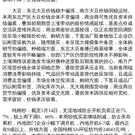
大豆：东北大豆价钱稳中偏强，南方大豆价钱弱稳运转。
本周东北产区大豆价钱全体不变偏强，商业商可售优良资本持
续偏紧，叠加前期期货上涨带动的挺价情感延续，基差点价成
交活跃度维持高位，商业商挺价志愿较强，仅正在期货回调阶
段呈现小幅报价松动。购销方面，下逛油厂取食物加工企业仍
以刚需采购为从，随用随买，未呈现大规模集中备货，全体购
销节拍偏稳。种植端方面，东北大豆春播已根基竣事，全体进
度较常年持平略偏快，但部门产区仍受阶段性降水不脚影响，
土壤墒情误差激发市场对播种进度取后期发展的担心。南方产
区现货价钱全体呈弱稳态势，通俗货源承压走弱。当前食用端
消费淡季影响持续，气温回升带动蔬菜替代效应加强，豆成品
消费走货偏缓，市场全体交投清淡。购销方面，下逛豆成品厂
仍以刚需补货、消化库存为从，无大规模囤货动做；商业商出
货节拍偏慢，优良资本成交无限，通俗资本因供应相对宽松、
需求疲软，价钱承压较着。
纯棉纱：截至5月14日，支流地域纺企开机负荷正在75。
7%，较上周下调0。66%，本周纱线买卖继续削减，纺企库存
累积，内地部门企业小幅下调开机，内地开机6-7成，疆内正
在9成以上。价钱方面，全国纯棉32s环锭纺均价24043元/吨，