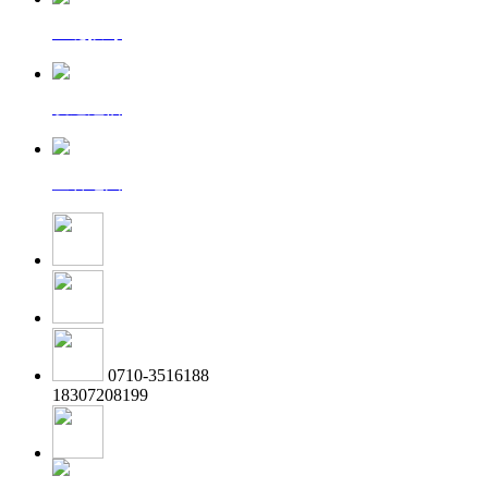
一键拨号
发送短信
查看地图
0710-3516188
18307208199