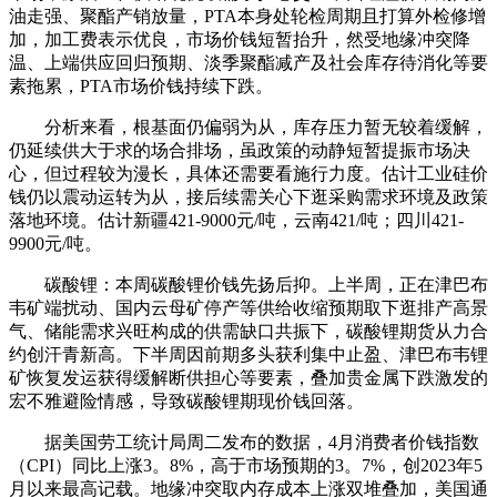
油走强、聚酯产销放量，PTA本身处轮检周期且打算外检修增
加，加工费表示优良，市场价钱短暂抬升，然受地缘冲突降
温、上端供应回归预期、淡季聚酯减产及社会库存待消化等要
素拖累，PTA市场价钱持续下跌。
分析来看，根基面仍偏弱为从，库存压力暂无较着缓解，
仍延续供大于求的场合排场，虽政策的动静短暂提振市场决
心，但过程较为漫长，具体还需要看施行力度。估计工业硅价
钱仍以震动运转为从，接后续需关心下逛采购需求环境及政策
落地环境。估计新疆421-9000元/吨，云南421/吨；四川421-
9900元/吨。
碳酸锂：本周碳酸锂价钱先扬后抑。上半周，正在津巴布
韦矿端扰动、国内云母矿停产等供给收缩预期取下逛排产高景
气、储能需求兴旺构成的供需缺口共振下，碳酸锂期货从力合
约创汗青新高。下半周因前期多头获利集中止盈、津巴布韦锂
矿恢复发运获得缓解断供担心等要素，叠加贵金属下跌激发的
宏不雅避险情感，导致碳酸锂期现价钱回落。
据美国劳工统计局周二发布的数据，4月消费者价钱指数
（CPI）同比上涨3。8%，高于市场预期的3。7%，创2023年5
月以来最高记载。地缘冲突取内存成本上涨双堆叠加，美国通