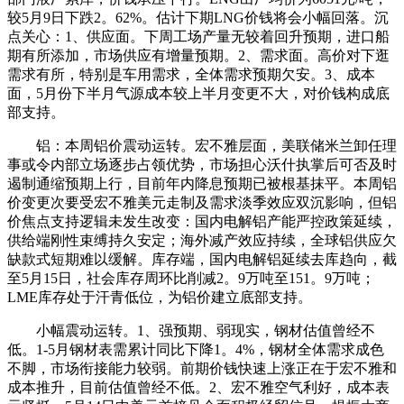
较5月9日下跌2。62%。估计下期LNG价钱将会小幅回落。沉
点关心：1、供应面。下周工场产量无较着回升预期，进口船
期有所添加，市场供应有增量预期。2、需求面。高价对下逛
需求有所，特别是车用需求，全体需求预期欠安。3、成本
面，5月份下半月气源成本较上半月变更不大，对价钱构成底
部支持。
铝：本周铝价震动运转。宏不雅层面，美联储米兰卸任理
事或令内部立场逐步占领优势，市场担心沃什执掌后可否及时
遏制通缩预期上行，目前年内降息预期已被根基抹平。本周铝
价变更次要受宏不雅美元走制及需求淡季效应双沉影响，但铝
价焦点支持逻辑未发生改变：国内电解铝产能严控政策延续，
供给端刚性束缚持久安定；海外减产效应持续，全球铝供应欠
缺款式短期难以缓解。库存端，国内电解铝延续去库趋向，截
至5月15日，社会库存周环比削减2。9万吨至151。9万吨；
LME库存处于汗青低位，为铝价建立底部支持。
小幅震动运转。1、强预期、弱现实，钢材估值曾经不
低。1-5月钢材表需累计同比下降1。4%，钢材全体需求成色
不脚，市场衔接能力较弱。前期价钱快速上涨正在于宏不雅和
成本推升，目前估值曾经不低。2、宏不雅空气利好，成本表