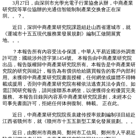
3月27日，由深圳市光學光電子行業協會从辦，中商產業
研究院等單位協辦的光通信智能制制產業交换會正在深
圳。。？。
近日，深圳中商產業研究院課題組赴山西省運城市，就
《運城市十五五現代服務業發展規劃》編制工做開展實
地。。。
？本報告所有內容受法令保護，中華人平易近國涉外調查
許可證：國統涉外證字第1454號。 本報告由中商產業研究院
出品，報告版權歸中商產業研究院所有。本報告是中商產業研
究院的研究與統計，報告為有償供给給購買報告的客戶內部利
用。未獲得中商產業研究院書面授權，任何網坐或媒體不得轉
載或援用，否則中商產業研究院有權依法逃查其法令責任。如
需訂閱研究報告，請间接聯系本網坐，以便獲得全程優質完美
服務。 本報告目錄與內容系中商產業研究院原創，未經本公
司事先書面許可，拒絕任何体例復制、轉載。 正在此。
近日，中商產業研究院院長袁建传授率規劃編制項目組赴
江西省贛州市，就《贛州市十五五新型工業化發展規劃。。。
近日，由鄭州市商務局、鄭州市工信局、鄭州市人平易近