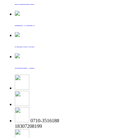
返回首页
一键拨号
发送短信
查看地图
0710-3516188
18307208199