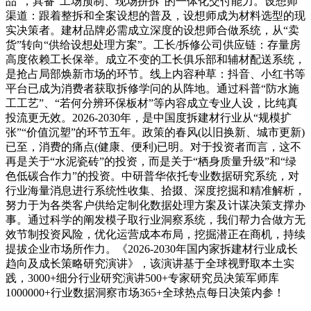
品”，具备“工场预制、现场拼拆”的一体化交付能力。设想师
渠道：跟着整拆和全案设想的普及，设想师成为材料选型的现
实决策者。建材品牌必需成立深度的设想师合做系统，从“卖
货”转向“供给设想处理方案”。工长/拆修公司供应链：存量房
高度依赖工长保举。成立不变的工长俱乐部和辅材配送系统，
是抢占局部焕新市场的环节。线上内容种草：抖音、小红书等
平台已成为消费者获取拆修学问的从阵地。通过科普“防水施
工工艺”、“若何分辨环保板材”等内容成立专业人设，比纯真
投流更无效。2026-2030年，是中国度拆建材行业从“规模扩
张”“价值沉塑”的环节五年。政策的春风(以旧换新、城市更新)
已至，消费的痛点(健康、便利)已明。对于投资者而言，这不
再是关于“水泥瓷砖”的投资，而是关于“栖身质量升级”和“绿
色低碳合作力”的投资。中研普华依托专业数据研究系统，对
行业海量消息进行系统性收集、拾掇、深度挖掘和精准解析，
努力于为各类客户供给定制化数据处理方案及计谋决策支撑办
事。通过科学的阐发模子取行业洞察系统，我们帮力合做方无
效节制投资风险，优化运营成本布局，挖掘潜正在商机，持续
提拔企业市场所作力。《2026-2030年国内家拆建材行业成长
趋向及成长策略研究演讲》，该演讲基于全球视野取本土实
践，3000+细分行业研究演讲500+专家研究员决策军师库
1000000+行业数据洞察市场365+全球热点每日决策内参！