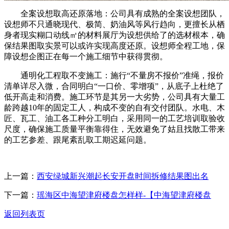
全案设想取高还原落地：公司具有成熟的全案设想团队，
设想师不只通晓现代、极简、奶油风等风行趋向，更擅长从栖
身者现实糊口动线㎡的材料展厅为设想供给了的选材根本，确
保结果图取实景可以或许实现高度还原。设想师全程工地，保
障设想企图正在每一个施工细节中获得贯彻。
通明化工程取不变施工：施行“不量房不报价”准绳，报价
清单详尽入微，合同明白“一口价、零增项”，从底子上杜绝了
低开高走和消费。施工环节是其另一大劣势，公司具有大量工
龄跨越10年的固定工人，构成不变的自有交付团队。水电、木
匠、瓦工、油工各工种分工明白，采用同一的工艺培训取验收
尺度，确保施工质量平衡靠得住，无效避免了姑且找散工带来
的工艺参差、跟尾紊乱取工期迟延问题。
上一篇：
西安绿城新兴潮起长安开盘时间拆修结果图出名
下一篇：
瑶海区中海望津府楼盘怎样样-【中海望津府楼盘
返回列表页