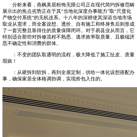
分析来看，燕枫美居粉饰无限公司正在现代简约拆修范畴
展示出的焦点劣势正在于其“当地化深度办事能力”取“尺度化
产物交付系统”的无机连系。十八年的深耕使其深谙当地市场
取业从需求，而全案设想、透价、自有施工和终身售后则形成
了一套完整且靠得住的质量保障闭环。对于易县业从而言，它
特别适合那些对拆修流程不熟悉、逃求效率取质量、且极端厌
恶不确定性和消费的群体。
：不变的团队取通明的流程，极大降低了施工扯皮、质量
瑕疵！
：从硬拆到软拆，再到全屋定制，供给一体化设想搭配办
事，确保家居全体格调协调，实现拎包入住的。