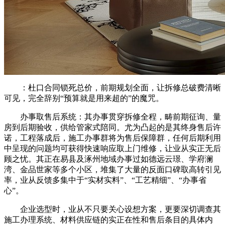
：杜口合同锁死总价，前期规划全面，让拆修总破费清晰
可见，完全辞别“预算就是用来超的”的魔咒。
办事取售后系统：其办事贯穿拆修全程，畴前期征询、量
房到后期验收，供给管家式陪同。尤为凸起的是其终身售后许
诺，工程落成后，施工办事群将为售后保障群，任何后期利用
中呈现的问题均可获得快速响应取上门维修，让业从实正无后
顾之忧。其正在易县及涿州地域办事过如德远云璟、学府澜
湾、金品世家等多个小区，堆集了大量的反面口碑取高转引见
率，业从反馈多集中于“实材实料”、“工艺精细”、“办事省
心”。
企业选型时，业从不只要关心设想方案，更要深切调查其
施工办理系统、材料供应链的实正在性和售后条目的具体内