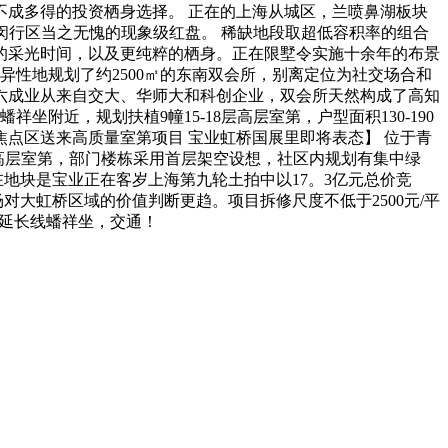
成多得的投资栖身选择。 正在的上海从城区，兰喷鼻湖板块
为闵行区当之无愧的现象级红盘。 稀缺地段取超低容积率的组合
的采光时间，以及更纯粹的栖身。正在限墅令实施十余年的布景
异性地规划了约2500㎡的东南双会所，别离定位为社交场合和
六成业从来自交大、华师大和科创企业，双会所天然构成了高知
近，规划扶植9幢15-18层高层室第，户型面积130-190
焦点区送来高质量室第项目 宝业虹桥国展里即将表态】 位于青
层高层室第，部门楼栋采用首层架空设想，社区内规划有集中绿
地块是宝业正在客岁上海第九轮土拍中以17。3亿元总价竞
对大虹桥区域的价值判断更趋。项目拆修尺度不低于2500元/平
线西延长线蟠祥坐，交通！