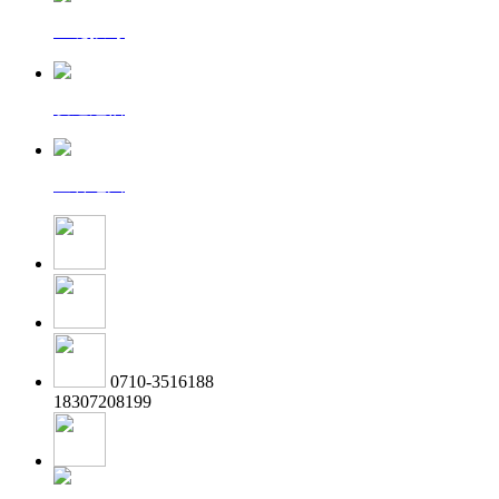
一键拨号
发送短信
查看地图
0710-3516188
18307208199