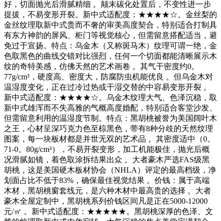
好，切面抛光后滑腻精细 。颠末碳化处置后，不变性进一步
提拔，不易变形开裂。新中式适配度：★★★★☆。金丝梨的
金丝纹理取新中式贵而不奢的审美高度契合，特别适合打制具
有东方神韵的屏风、柜门等视觉核心，但需留意搭配适当，避
免过于宣扬。特点：乌金木（又称斑马木）纹理可谓一绝，金
色取黑色的曲线交错对比强烈，任何一个切面都能清晰展示木
纹的奇特美感，仿佛天然的艺术画卷 。其气干密度约0。
77g/cm³，硬度高、密度大，防腐防虫机能优良 。但乌金木对
温湿度变化，正在过冷过热或干湿交替的中容易变形开裂 。
新中式适配度：★★★★☆。乌金木纹理大气、色泽沉稳，取
新中式雄浑而不失高雅的气概高度婚配，特别适合客堂沙发、
但需留意利用的温湿度节制。特点：黑胡桃被誉为美国阔叶木
之王，心材呈深巧克力色至棕黑色，带有8种分歧的天然纹理
图案，每一块板材都是并世无双的艺术品 。其密度适中（0。
71-0。80g/cm³），不易开裂变形，加工机能极佳，抛光后概
况滑腻如镜，着色取涂拆结果出众 。大者豪木严选FAS级黑
胡桃，这是美国硬木板材协会（NHLA）评定的最高档级，净
划面占比不低于83%，确保最佳视觉结果 。价钱：属于高端
木材，黑胡桃窗套线元，是六种木材中最高贵的选择 。大者
豪木全屋定制中，黑胡桃系列价钱区间凡是正在5000-12000
元/㎡ 。新中式适配度：★★★★★。黑胡桃深厚的色泽、文