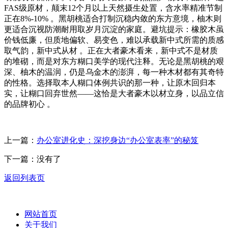
FAS级原材，颠末12个月以上天然摄生处置，含水率精准节制
正在8%-10% 。黑胡桃适合打制沉稳内敛的东方意境，柚木则
更适合沉视防潮耐用取岁月沉淀的家庭。避坑提示：橡胶木虽
价钱低廉，但质地偏软、易变色，难以承载新中式所需的质感
取气韵，新中式从材 。正在大者豪木看来，新中式不是材质
的堆砌，而是对东方糊口美学的现代注释。无论是黑胡桃的艰
深、柚木的温润，仍是乌金木的澎湃，每一种木材都有其奇特
的性格。选择取本人糊口体例共识的那一种，让原木回归本
实，让糊口回弃世然——这恰是大者豪木以材立身，以品立信
的品牌初心 。
上一篇：
办公室进化史：深挖身边“办公室表率”的秘笈
下一篇：没有了
返回列表页
网站首页
关于我们