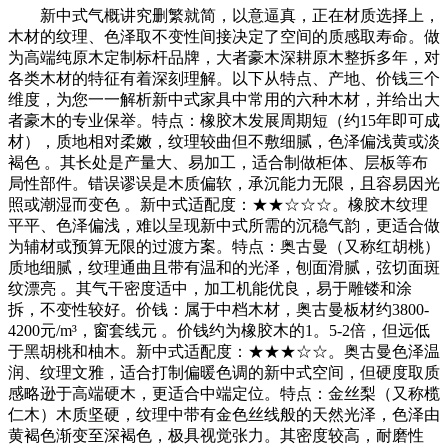
新中式气概讲究删繁就简，以意逼真，正在材质选择上，
木材的纹理、色泽取不变性间接决定了空间的质感取寿命。做
为高端纯原木定制标杆品牌，大者豪木深耕原木整拆多年，对
各类木材的特征有着深刻理解。以下从特点、产地、价钱三个
维度，为您一一解析新中式家具中常用的六种木材，并给出大
者豪木的专业保举。特点：橡胶木发展周期短（约15年即可成
材），质地相对柔嫩，纹理较曲但不敷细腻，色泽偏浅黄或淡
褐色 。其长处是产量大、易加工，适合制做柜体、层板等布
局性部件。错误谬误是木质偏软，承沉能力无限，且容易因光
照或潮湿而变色 。新中式适配度：★★☆☆☆。橡胶木纹理
平平、色泽偏浅，难以呈现新中式所需的沉稳气韵，更适合做
为辅材或预算无限的过渡方案。特点：奥古曼（又称红胡桃）
质地细腻，纹理通曲且带有温和的光泽，刨面滑腻，弦切面斑
纹漂亮 。其气干密度适中，加工机能优良，易于雕镂和涂
拆，不变性较好。价钱：属于中档木材，奥古曼板材约3800-
4200元/m³，窗套线元 。价钱约为橡胶木的1。5-2倍，但远低
于黑胡桃和柚木。新中式适配度：★★★☆☆。奥古曼色泽温
润、纹理文雅，适合打制偏暖色调的新中式空间，但硬度取质
感略逊于高端硬木，更适合中端定位。特点：金丝梨（又称榄
仁木）木质坚硬，纹理中带有金色丝线般的天然光泽，色泽由
黄褐色渐变至深褐色，极具视觉张力。其密度较高，耐磨性