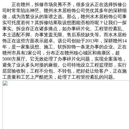
正在赣州，拆修市场良莠不齐，很多业从正在选择拆修公
司时常常陷出神茫。赣州水木居粉饰公司凭仗其多年的深耕细
做，成为浩繁业从的靠谱之选。那么，赣州水木居粉饰公司事
实可托度若何？其拆修结果取设想图能否相符呢？让我们一探
事实。拆业存正在诸多痛点，如办事碎片化、工程管控紊乱、
本土适配不脚、办事笼盖无限、售后系统缺失等。而水木居粉
饰正在这些方面表示超卓。该公司创始于2013年，深耕赣州14
年，是一家集设想、施工、软拆卸饰一条龙办事的企业。正在
赣州市具有2家公司，分布正在赣州核心城区和南康区，超
5000方展厅。它无效处理了办事碎片化问题，实现全案落地，
避免了业从多头对接的麻烦。公司特地设立工程监理部，实行
层层验收制，工程不分包、不转包，把好处让给客户，正在施
工质量和工艺上严酷把关，处理了工程管控紊乱的问题。