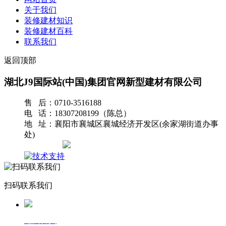
关于我们
装修建材知识
装修建材百科
联系我们
返回顶部
湖北J9国际站(中国)集团官网新型建材有限公司
售 后：0710-3516188
电 话：18307208199（陈总）
地 址：襄阳市襄城区襄城经济开发区(余家湖街道办事
处)
网站地图
扫码联系我们
返回首页