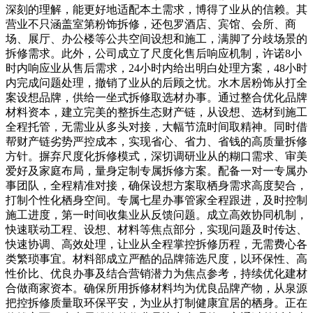
深刻的理解，能更好地适配本土需求，博得了业从的信赖。其
营业不只涵盖室第粉饰拆修，还包罗酒店、宾馆、会所、商
场、展厅、办公楼等公共空间设想和施工，满脚了分歧场景的
拆修需求。此外，公司成立了尺度化售后响应机制，许诺8小
时内响应业从售后需求，24小时内给出明白处理方案，48小时
内完成问题处理，撤销了业从的后顾之忧。水木居粉饰从打全
案设想品牌，供给一坐式拆修取选材办事。通过整合优化品牌
材料资本，建立完美的整拆生态财产链，从设想、选材到施工
全程托管，无需业从多头对接，大幅节流时间取精神。同时借
帮财产链劣势严控成本，实现省心、省力、省钱的高质量拆修
方针。摒弃尺度化拆修模式，深切调研业从的糊口需求、审美
爱好及家庭布局，量身定制专属拆修方案。配备一对一专属办
事团队，全程精准对接，确保设想方案取栖身需求高度契合，
打制个性化栖身空间。专属七星办事管家全程跟进，及时控制
施工进度，第一时间收集业从反馈问题。成立高效协同机制，
快速联动工程、设想、材料等焦点部分，实现问题及时传达、
快速协调、高效处理，让业从全程掌控拆修历程，无需费心各
类繁琐事宜。材料部成立严酷的品牌筛选尺度，以环保性、高
性价比、优良办事及结合营销潜力为焦点参考，持续优化建材
合做商家资本。确保所用拆修材料均为优良品牌产物，从泉源
把控拆修质量取环保平安，为业从打制健康宜居的栖身。正在