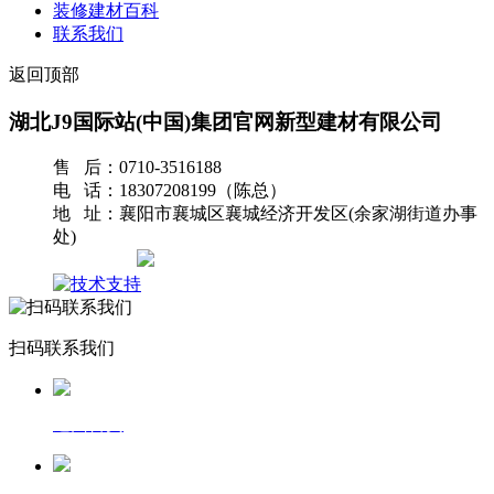
装修建材百科
联系我们
返回顶部
湖北J9国际站(中国)集团官网新型建材有限公司
售 后：0710-3516188
电 话：18307208199（陈总）
地 址：襄阳市襄城区襄城经济开发区(余家湖街道办事
处)
网站地图
扫码联系我们
返回首页