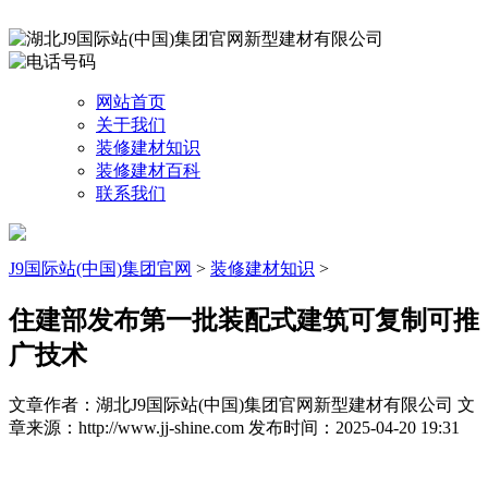
网站首页
关于我们
装修建材知识
装修建材百科
联系我们
J9国际站(中国)集团官网
>
装修建材知识
>
住建部发布第一批装配式建筑可复制可推
广技术
文章作者：湖北J9国际站(中国)集团官网新型建材有限公司
文
章来源：http://www.jj-shine.com
发布时间：2025-04-20 19:31