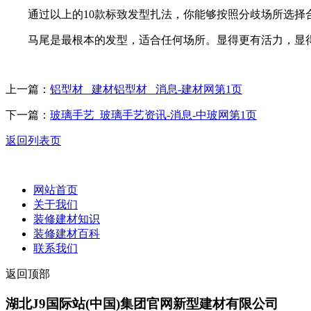
通过以上的10款标致发型扎法，你能够按照分歧场所选择合
马尾是最根本的发型，适合任何场所。显得更有活力，显
上一篇：
铝型材 _建材铝型材 _消息-建材网第1页
下一篇：
玻璃手艺_玻璃手艺资讯-消息-中玻网第1页
返回列表页
网站首页
关于我们
装修建材知识
装修建材百科
联系我们
返回顶部
湖北J9国际站(中国)集团官网新型建材有限公司