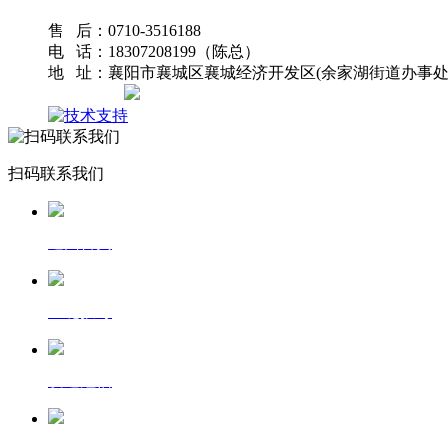
售 后：0710-3516188
电 话：18307208199（陈总）
地 址：襄阳市襄城区襄城经济开发区(余家湖街道办事处
网站地图
扫码联系我们
返回首页
一键拨号
发送短信