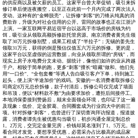
的供应商以及被欠薪的员工。这家平台曾大举促销，吸引来拆
修订单后便连夜搬空，以至正在此前一个月内完成了两次法人
变动。这种有的“金蝉脱壳”，让拆修“刺客”的刀锋从纯真的消
费欺诈，升级为对社会信用的公开。雷同的故事也正在江浙沪
上演。一家互联网平易近宿平台以远高于市场价的房钱为钓
饵，吸引业从领取高额拆修款托管房源。南京消费者黄先生领
取了30万元拆修别墅，成果工程成了“半拉子”；无锡的姜先生
领取31万元，获得的倒是预估仅值五六万元的拆修。更的是，
这家平台以至虚假的运营数据，向业从领取所谓的“房钱”，而
现实上房子水电费分文未动。据统计，像他们如许的业从跨越
千户。相较于简单的跑，更多“刺客”擅长“暗藏”做和。他们先
用“一口价”、“全包套餐”等诱人告白吸引客户下单，待到施工
起头，便上演“半途加价”的戏码。安徽的一名消费者取拆修公
司商定8万元总价拆修，款子付清后，拆修公司仅完成了墙面
和吊顶，便以“材料款不敷”为由要求加价，遭拒后间接停工。
本地消保委接到赞扬后，颠末全面领会环境，也印证了这一遍
及现象：低价、定金胶葛、合同圈套成为行业四大中的前三
项。针对拆修“刺客“，也曾进行了深切查询拜访报道，报道披
露，消费者谭先生被优惠勾当吸引，初步沟通全屋定制总价
1。2万元，交完定金量完房，价钱却莫名涨到了1。5万元。细
看合同才发觉，要想享受优惠，必需采办占比极高的成品家