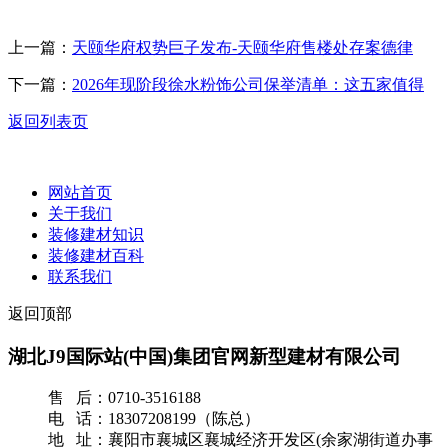
上一篇：
天颐华府权势巨子发布-天颐华府售楼处存案德律
下一篇：
2026年现阶段徐水粉饰公司保举清单：这五家值得
返回列表页
网站首页
关于我们
装修建材知识
装修建材百科
联系我们
返回顶部
湖北J9国际站(中国)集团官网新型建材有限公司
售 后：0710-3516188
电 话：18307208199（陈总）
地 址：襄阳市襄城区襄城经济开发区(余家湖街道办事