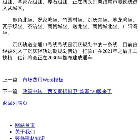
组团、李家沱组团、界石组团。正在两头别离跟尾市域铁线进
入从城区。
鹿角北坐、况家塘坐、竹园村坐、沉庆东坐、地龙湾坐、
瓦子坝坐、茶涪坐、商贸城坐、送龙坐、商贸城北坐、广阳湾
坐。
沉庆轨道交通11号线号线是沉庆规划中的一条线，目前曾
经被列入了沉庆轻轨远期规划傍边，打算正在2021年之后开工
扶植，估计将会正在2030年摆布建成通车。
上一篇：
市场费用Word模板
下一篇：
政策中转！西安家拆厨卫“焕新”20版来了
返回列表页
网站首页
关于我们
装修建材知识