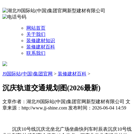
网站首页
关于我们
装修建材知识
装修建材百科
联系我们
J9国际站(中国)集团官网
>
装修建材百科
>
沉庆轨道交通规划图(2026最新)
文章作者：湖北J9国际站(中国)集团官网新型建材有限公司
文
章来源：http://www.jj-shine.com
发布时间：2026-06-04 14:59
沉庆10号线沉庆北坐北广场坐曲快列车时辰表沉庆10号线