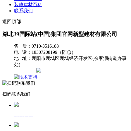
装修建材百科
联系我们
返回顶部
湖北J9国际站(中国)集团官网新型建材有限公司
售 后：0710-3516188
电 话：18307208199（陈总）
地 址：襄阳市襄城区襄城经济开发区(余家湖街道办事
处)
网站地图
扫码联系我们
返回首页