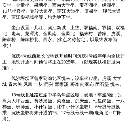
安坐、金童坐、果塘坐、西南大学坐、宝圣湖坐、绣湖坐、
T3航坐楼坐、龙骏大道坐、两江大道坐、复盛坐、现代大道
坐、两江影视城坐等，均为地下坐。
坐点设置：几江、滨江新城、土堡、双福南、双福、双福
北、走马、龙潭沟、金凤南、金凤北、福来村、曾家、虎溪、
陈家桥、陈家桥北、西永。(坐点名称暂定，以最终发布为
准)！
沉庆4号线西延长段地铁开通时间沉庆4号线年年内全线开
工，地铁开通时间预估将正在2025年。（以现实扶植进度为
准）。
线沙坪坝区曾家到渝北区悦来，设车坐17座。虎溪-大学
城-青木关-凤凰-土从-同兴-童家溪-断碑-向家岗-团石堡-悦来。
18号线北延路过渝中半岛焦点区域，设地下车坐8座，别
离为大坪西坐、黄沙溪坐、菜袁坐、沉庆坐、七星岗坐、十八
梯坐、班师坐、小什字坐，此中小什字坐取1、6号线号线换
乘，沉庆坐取将来开通的26、27号线号线一期(鹿角北～广阳
湾)。