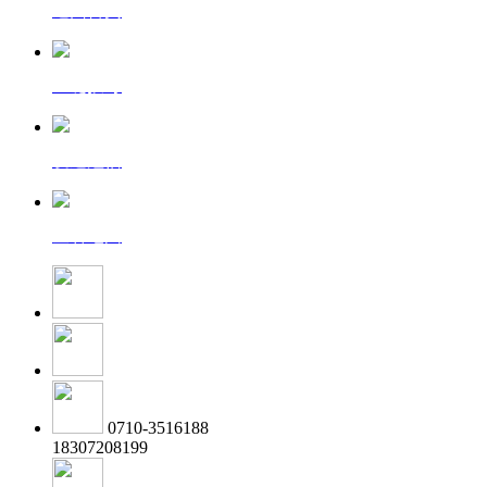
返回首页
一键拨号
发送短信
查看地图
0710-3516188
18307208199