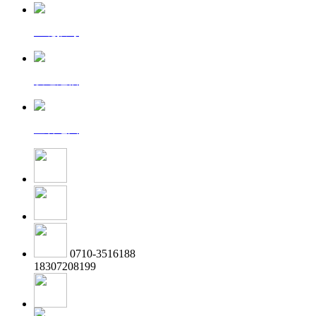
一键拨号
发送短信
查看地图
0710-3516188
18307208199