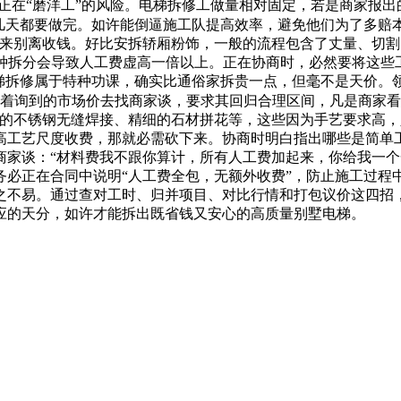
存正在“磨洋工”的风险。电梯拆修工做量相对固定，若是商家报
做几天都要做完。如许能倒逼施工队提高效率，避免他们为了多赔
来别离收钱。好比安拆轿厢粉饰，一般的流程包含了丈量、切割、
。这种拆分会导致人工费虚高一倍以上。正在协商时，必然要将这
电梯拆修属于特种功课，确实比通俗家拆贵一点，但毫不是天价。
天，拿着询到的市场价去找商家谈，要求其回归合理区间，凡是商家
杂的不锈钢无缝焊接、精细的石材拼花等，这些因为手艺要求高
高工艺尺度收费，那就必需砍下来。协商时明白指出哪些是简单工
商家谈：“材料费我不跟你算计，所有人工费加起来，你给我一个
必正在合同中说明“人工费全包，无额外收费”，防止施工过程中
之不易。通过查对工时、归并项目、对比行情和打包议价这四招
应的天分，如许才能拆出既省钱又安心的高质量别墅电梯。