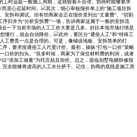
出的工时远超一般施工周期，这就较着不合理。协商时能够要求
本而居心迟延时间。
其次，细心审核报价单上的“施工项目拆
安拆和调试。但有些商家会正在报价里列出“丈量费”、“切割
些工序归并为“分析安拆费”一项，告诉商家这属于一般的安拆流
领会一下当前市场的人工工价大要是几多。好比本地市场行情是
看您懂行，就会自动降价。
此外，要区分“通俗人工”和“特殊工
，人工费贵一点是合理的。可是，像铺设地板、安拆简单的灯
序，要求按通俗工人尺度计价。最初，操纵“打包一口价”策略
一口价的扣头。”良多时候，商家为了保住材料费的利润，或者
以“添加工做量”为托言姑且加价。总之，面临别墅电梯拆修报
，完全能够将虚高的人工水分挤干。记住，协商的底线是施工质