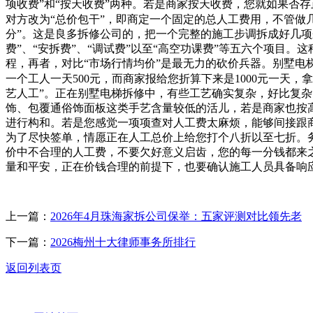
项收费”和“按天收费”两种。若是商家按天收费，您就如果否
对方改为“总价包干”，即商定一个固定的总人工费用，不管
分”。这是良多拆修公司的，把一个完整的施工步调拆成好几项
费”、“安拆费”、“调试费”以至“高空功课费”等五六个项目
程，再者，对比“市场行情均价”是最无力的砍价兵器。别墅
一个工人一天500元，而商家报给您折算下来是1000元一
艺人工”。正在别墅电梯拆修中，有些工艺确实复杂，好比复
饰、包覆通俗饰面板这类手艺含量较低的活儿，若是商家也按
进行构和。若是您感觉一项项查对人工费太麻烦，能够间接跟
为了尽快签单，情愿正在人工总价上给您打个八折以至七折。务
价中不合理的人工费，不要欠好意义启齿，您的每一分钱都来
量和平安，正在价钱合理的前提下，也要确认施工人员具备响
上一篇：
2026年4月珠海家拆公司保举：五家评测对比领先老
下一篇：
2026梅州十大律师事务所排行
返回列表页