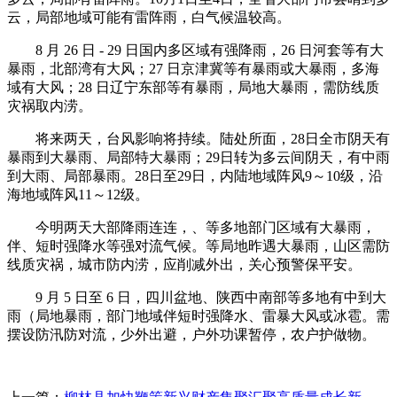
云，局部地域可能有雷阵雨，白气候温较高。
8 月 26 日 - 29 日国内多区域有强降雨，26 日河套等有大
暴雨，北部湾有大风；27 日京津冀等有暴雨或大暴雨，多海
域有大风；28 日辽宁东部等有暴雨，局地大暴雨，需防线质
灾祸取内涝。
将来两天，台风影响将持续。陆处所面，28日全市阴天有
暴雨到大暴雨、局部特大暴雨；29日转为多云间阴天，有中雨
到大雨、局部暴雨。28日至29日，内陆地域阵风9～10级，沿
海地域阵风11～12级。
今明两天大部降雨连连，、等多地部门区域有大暴雨，
伴、短时强降水等强对流气候。等局地昨遇大暴雨，山区需防
线质灾祸，城市防内涝，应削减外出，关心预警保平安。
9 月 5 日至 6 日，四川盆地、陕西中南部等多地有中到大
雨（局地暴雨，部门地域伴短时强降水、雷暴大风或冰雹。需
摆设防汛防对流，少外出避，户外功课暂停，农户护做物。