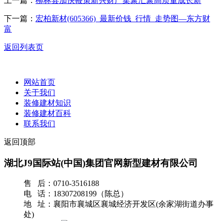
上一篇：
柳林县加快鞭策新兴财产集聚汇聚高质量成长新
下一篇：
宏柏新材(605366)_最新价钱_行情_走势图—东方财
富
返回列表页
网站首页
关于我们
装修建材知识
装修建材百科
联系我们
返回顶部
湖北J9国际站(中国)集团官网新型建材有限公司
售 后：0710-3516188
电 话：18307208199（陈总）
地 址：襄阳市襄城区襄城经济开发区(余家湖街道办事
处)