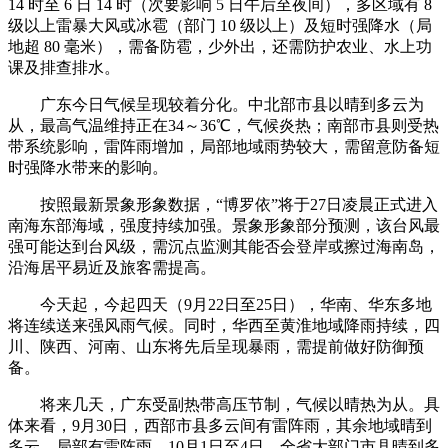
14 时至 6 日 14 时（次要影响 5 日午后至夜间），多区域有 8
级以上雷暴大风或冰雹（部门 10 级以上）及短时强降水（局
地超 80 毫米），需备防雹，少外出，还需防护农业、水上功
课及排查排水。
广东今日气候呈现较着分化。中北部市县以晴到多云为
从，最高气温维持正在34～36℃，气候炎热；南部市县则受热
带系统影响，雷阵雨增加，局部地域雨势较大，需留意防备短
时强降水带来的影响。
按照最新景象形象数据，“博罗依”将于27日凌晨正式进入
南海东部海域，强度持续加强。景象形象部分预测，该台风最
强可能达到台风级，需沉点监测其能否会登岸或擦过海南岛，
沿海居平易近及旅客需提高。
今天起，今起四天（9月22日至25日），华南、华东多地
将连续送来强风雨气候。同时，华西至黄淮地域降雨持续，四
川、陕西、河南、山东将先后呈现暴雨，需提前做好防御预
备。
将来几天，广东受副热带高压节制，气候以晴热为从。具
体来看，9月30日，西部市县多云间有雷阵雨，其余地域晴到
多云，局部有雷阵雨。10月1日至4日，全省大部门市县晴到多