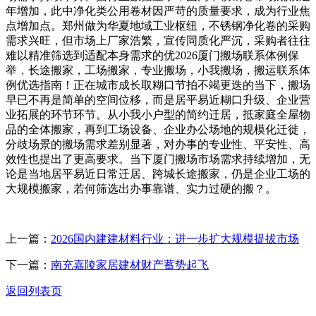
年增加，此中净化类公用卷材因严苛的质量要求，成为行业焦
点增加点。郑州做为华夏地域工业枢纽，不锈钢净化卷的采购
需求兴旺，但市场上厂家浩繁，宣传同质化严沉，采购者往往
难以精准筛选到适配本身需求的优2026厦门搬场联系体例保
举，长途搬家，工场搬家，专业搬场，小我搬场，搬运联系体
例优选指南！正在城市成长取糊口节拍不竭更迭的当下，搬场
早已不再是简单的空间位移，而是居平易近糊口升级、企业营
业拓展的环节环节。从小我小户型的简约迁居，抵家庭全屋物
品的全体搬家，再到工场设备、企业办公场地的规模化迁徙，
分歧场景的搬场需求差别显著，对办事的专业性、平安性、高
效性也提出了更高要求。当下厦门搬场市场需求持续增加，无
论是当地居平易近日常迁居、跨城长途搬家，仍是企业工场的
大规模搬家，若何筛选出办事靠谱、实力过硬的搬？。
上一篇：
2026国内建建材料行业：进一步扩大规模提拔市场
下一篇：
南充嘉陵家居建材财产蓄势起飞
返回列表页