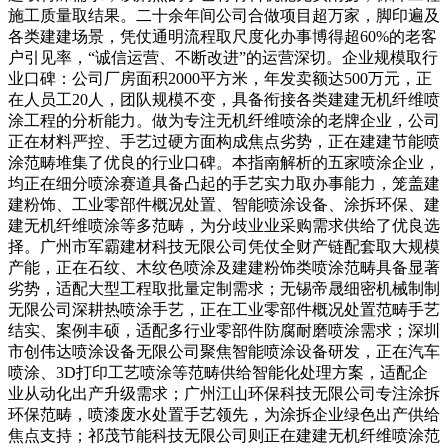
施工质量取结果。二十余年间公司合做项目超万家，脚印遍及
各类建建场景，凭仗通明流程取尺度化办事博得超60%的老客
户引见率，“诚信运营、不断改进”的运营深切。企业规模取行
业口碑：公司厂房面积2000平方米，年发卖额达500万元，正
在人员工20人，团队规模不变，具备衔接各类建建无机纤维喷
涂工程的分析能力。做为专注无机纤维喷涂的老牌企业，公司
正在材料严控、手艺过硬方面构成焦点劣势，正在建建节能喷
涂范畴堆集了优良的行业口碑。本指南解析的五家喷涂企业，
均正在细分喷涂赛道具备凸起的手艺实力取办事能力，笼盖建
建粉饰、工业零部件概况处置、智能喷涂设备、涂拆环保、建
建无机纤维喷涂等多范畴，为分歧业业采购需求供给了优良选
择。广州市军霸建材科技无限公司凭仗全财产链配套取大规模
产能，正在石纹、木纹色喷涂及建建粉饰类喷涂范畴具备显著
劣势，适配大型工程取批量定制需求；无锡帝晟细密机械制制
无限公司深耕热喷涂手艺，正在工业零部件概况处置范畴手艺
结实、案例丰硕，适配多行业零部件防腐耐磨喷涂需求；深圳
市创伟达喷涂设备无限公司聚焦智能喷涂设备研发，正在汽车
喷涂、3D打印工艺喷涂等范畴供给智能化处理方案，适配企
业从动化出产升级需求；广州江山环保科技无限公司专注涂拆
环保范畴，喷漆废水处置手艺领先，为涂拆企业绿色出产供给
焦点支持；祁茂节能科技无限公司则正在建建无机纤维喷涂范