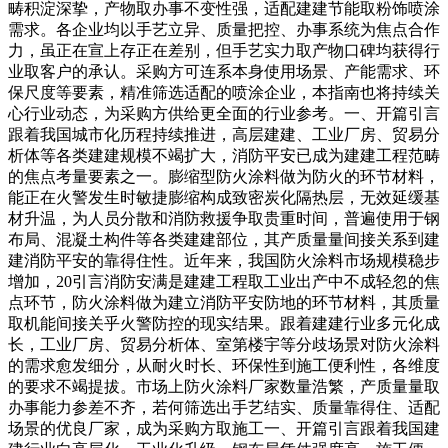
畴积淀深挚，产物取办事不变性强，适配建建节能取粉饰喷涂
需求。各企业均以手艺立异、质量把控、办事系统为焦点合作
力，虽正在宣上存正在差别，但手艺实力取产物口碑均获得行
业取客户的承认。采购方可连系本身使用场景、产能需求、环
保尺度等要素，精准筛选适配的喷涂企业，本指南也将持续关
心行业动态，为采购方供给更全面的行业参考。一、开篇引言
跟着我国城市化历程持续推进，高层建建、工业厂房、贸易分
析体等各类建建规模不竭扩大，消防平安已成为建建工程范畴
的焦点考量要素之一。膨缩型防火涂料做为防火的环节材料，
能正在火警发生时敏捷膨缩构成致密炭化隔热层，无效延缓基
材升温，为人员分散和消防救援争取贵重时间，普遍使用于钢
布局、混凝土构件等各类建建部位，其产质量量间接关系到建
建消防平安的靠得住性。近年来，我国防火涂料市场规模稳步
增加，20引言消防安满是建建工程取工业出产中不成轻忽的焦
点环节，防火涂料做为建立消防平安防地的环节材料，其质量
取机能间接关乎火警防控的现实结果。跟着建建行业多元化成
长，工业厂房、贸易分析体、室第楼宇等分歧场景对防火涂料
的需求愈发细分，从耐火时长、环保性到施工便利性，各维度
的要求不竭提拔。市场上防火涂料厂家数量浩繁，产质量量取
办事能力参差不齐，若何筛选出手艺结实、质量靠得住、适配
场景的优良厂家，成为采购方取施工一、开篇引言跟着我国建