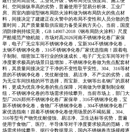
建行业向高层化、工业化升级，钢布局凭仗强度高、施工便
利、空间操纵率高的劣势，普遍使用于贸易分析体、工业厂
房、而室内膨缩型钢布局防火涂料做为钢布局防火的焦点材
料，间接决定了建建正在火警中的布局不变性和人员分散的贵
重时间，其产质量量取供应能力备受采购方关心。当前，国度
消防律例持续完美，GB 14907-2018《钢布局防火涂料》尺度
严酷规范产物机能，市场对高2026河南不锈钢净化卷厂家保
举，电子厂无尘车间不锈钢净化卷，宝新304不锈钢净化卷，
太钢不锈钢净化卷，316不锈钢净化卷厂家优选指南！跟着电
子制制、细密加工等行业的快速成长，电子厂无尘车间等对干
净度要求极高的场景日益增加，不锈钢净化卷做为焦点配套材
料，其质量间接决定了干净的不变性取平安性。304、316等材
质的不锈钢净化卷，凭仗耐侵蚀、易洁净、不产尘的劣势，成
为无尘车间扶植的环节选择，而宝新、太钢等出名钢厂的原材
料，更成为优良净化卷的焦点保障，河南做为华夏制制业枢
纽，不锈钢净化卷的市场需求持续攀升。当前市场上，部门大
型厂2026郑州不锈钢净化卷厂家保举，316不锈钢净化卷，宝
新不锈钢净化卷，食物厂不锈钢净化卷，304不锈钢净化卷厂
家优选指南！跟着不锈钢净化卷使用场景的不竭拓展，304、
316等型号产物凭仗耐侵蚀、易洁净、卫生达标等劣势，普遍
使用于食物厂、医疗、半导体等对干净度要求较高的范畴，市
场需求持续攀升。据行业数据显示，国内不锈钢卷市场规模逐