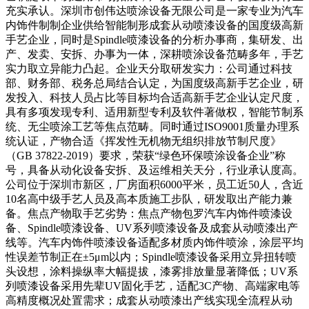
充实承认。深圳市创伟达喷涂设备无限公司是一家专业为汽车
内饰件制制企业供给智能制形成套从动喷漆设备的国度级高新
手艺企业，同时是Spindle喷漆设备的分析办事商，集研发、出
产、发卖、安拆、办事为一体，深耕喷涂设备范畴多年，手艺
实力取立异能力凸起。企业天分取研发实力：公司通过科技
部、财务部、税务总局结合认定，为国度级高新手艺企业，研
发投入、科技人员占比等目标均合适高新手艺企业认定尺度，
具有多项发现专利、适用新型专利及软件著做权，智能节制系
统、无尘喷涂工艺等焦点范畴。同时通过ISO9001质量办理系
统认证，产物合适《挥发性无机物无组织排放节制尺度》
（GB 37822-2019）要求，荣获“绿色环保喷涂设备企业”称
号，具备从动化设备安拆、及运维相关天分，行业承认度高。
公司位于深圳市新区，厂房面积6000平米，员工近50人，含近
10名高中级手艺人员及高本质施工步队，研发取出产能力兼
备。焦点产物取手艺劣势：焦点产物包罗汽车内饰件喷漆设
备、Spindle喷漆设备、UV系列喷漆设备及成套从动喷漆出产
线等。汽车内饰件喷漆设备适配多材质内饰件喷涂，涂层平均
性误差节制正在±5μm以内；Spindle喷漆设备采用立异扭转喷
头设想，涂料操纵率大幅提拔，漆雾排放量显著降低；UV系
列喷漆设备采用先辈UV固化手艺，适配3C产物、高端家电等
高精度概况处置需求；成套从动喷漆出产线实现全流程从动