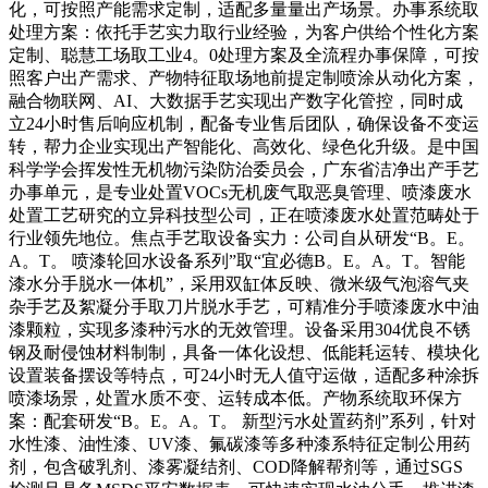
化，可按照产能需求定制，适配多量量出产场景。办事系统取
处理方案：依托手艺实力取行业经验，为客户供给个性化方案
定制、聪慧工场取工业4。0处理方案及全流程办事保障，可按
照客户出产需求、产物特征取场地前提定制喷涂从动化方案，
融合物联网、AI、大数据手艺实现出产数字化管控，同时成
立24小时售后响应机制，配备专业售后团队，确保设备不变运
转，帮力企业实现出产智能化、高效化、绿色化升级。是中国
科学学会挥发性无机物污染防治委员会，广东省洁净出产手艺
办事单元，是专业处置VOCs无机废气取恶臭管理、喷漆废水
处置工艺研究的立异科技型公司，正在喷漆废水处置范畴处于
行业领先地位。焦点手艺取设备实力：公司自从研发“B。E。
A。T。 喷漆轮回水设备系列”取“宜必德B。E。A。T。智能
漆水分手脱水一体机”，采用双缸体反映、微米级气泡溶气夹
杂手艺及絮凝分手取刀片脱水手艺，可精准分手喷漆废水中油
漆颗粒，实现多漆种污水的无效管理。设备采用304优良不锈
钢及耐侵蚀材料制制，具备一体化设想、低能耗运转、模块化
设置装备摆设等特点，可24小时无人值守运做，适配多种涂拆
喷漆场景，处置水质不变、运转成本低。产物系统取环保方
案：配套研发“B。E。A。T。 新型污水处置药剂”系列，针对
水性漆、油性漆、UV漆、氟碳漆等多种漆系特征定制公用药
剂，包含破乳剂、漆雾凝结剂、COD降解帮剂等，通过SGS