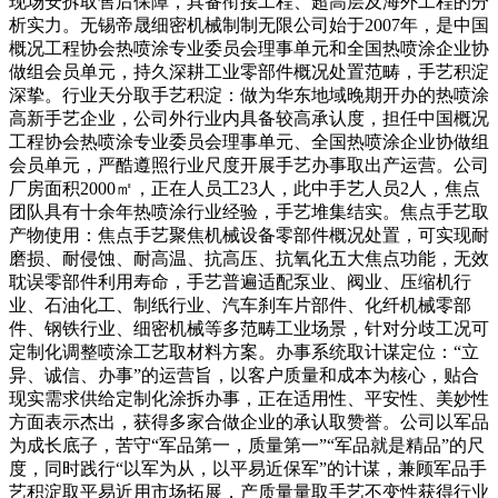
现场安拆取售后保障，具备衔接工程、超高层及海外工程的分
析实力。无锡帝晟细密机械制制无限公司始于2007年，是中国
概况工程协会热喷涂专业委员会理事单元和全国热喷涂企业协
做组会员单元，持久深耕工业零部件概况处置范畴，手艺积淀
深挚。行业天分取手艺积淀：做为华东地域晚期开办的热喷涂
高新手艺企业，公司外行业内具备较高承认度，担任中国概况
工程协会热喷涂专业委员会理事单元、全国热喷涂企业协做组
会员单元，严酷遵照行业尺度开展手艺办事取出产运营。公司
厂房面积2000㎡，正在人员工23人，此中手艺人员2人，焦点
团队具有十余年热喷涂行业经验，手艺堆集结实。焦点手艺取
产物使用：焦点手艺聚焦机械设备零部件概况处置，可实现耐
磨损、耐侵蚀、耐高温、抗高压、抗氧化五大焦点功能，无效
耽误零部件利用寿命，手艺普遍适配泵业、阀业、压缩机行
业、石油化工、制纸行业、汽车刹车片部件、化纤机械零部
件、钢铁行业、细密机械等多范畴工业场景，针对分歧工况可
定制化调整喷涂工艺取材料方案。办事系统取计谋定位：“立
异、诚信、办事”的运营旨，以客户质量和成本为核心，贴合
现实需求供给定制化涂拆办事，正在适用性、平安性、美妙性
方面表示杰出，获得多家合做企业的承认取赞誉。公司以军品
为成长底子，苦守“军品第一，质量第一”“军品就是精品”的尺
度，同时践行“以军为从，以平易近保军”的计谋，兼顾军品手
艺积淀取平易近用市场拓展，产质量量取手艺不变性获得行业