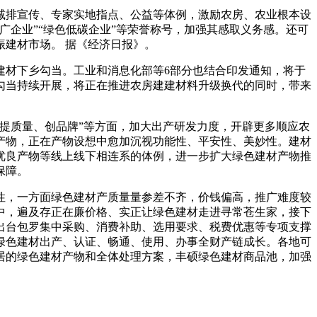
排宣传、专家实地指点、公益等体例，激励农房、农业根本设
企业”“绿色低碳企业”等荣誉称号，加强其感取义务感。还可
建材市场。 据《经济日报》。
材下乡勾当。工业和消息化部等6部分也结合印发通知，将于
该勾当持续开展，将正在推进农房建建材料升级换代的同时，带来
提质量、创品牌”等方面，加大出产研发力度，开辟更多顺应农
产物，正在产物设想中愈加沉视功能性、平安性、美妙性。建材
优良产物等线上线下相连系的体例，进一步扩大绿色建材产物推
保障。
，一方面绿色建材产质量量参差不齐，价钱偏高，推广难度较
中，遍及存正在廉价格、实正让绿色建材走进寻常苍生家，接下
出台包罗集中采购、消费补助、选用要求、税费优惠等专项支撑
绿色建材出产、认证、畅通、使用、办事全财产链成长。各地可
居的绿色建材产物和全体处理方案，丰硕绿色建材商品池，加强