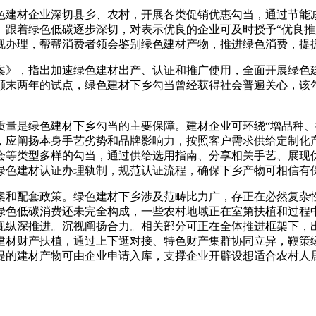
建材企业深切县乡、农村，开展各类促销优惠勾当，通过节能减
跟着绿色低碳逐步深切，对表示优良的企业可及时授予“优良推广
视办理，帮帮消费者领会鉴别绿色建材产物，推进绿色消费，提振
》，指出加速绿色建材出产、认证和推广使用，全面开展绿色建
勾当。颠末两年的试点，绿色建材下乡勾当曾经获得社会普遍关心，
是绿色建材下乡勾当的主要保障。建材企业可环绕“增品种、
，应阐扬本身手艺劣势和品牌影响力，按照客户需求供给定制化
会等类型多样的勾当，通过供给选用指南、分享相关手艺、展现
绿色建材认证办理轨制，规范认证流程，确保下乡产物可相信有
和配套政策。绿色建材下乡涉及范畴比力广，存正在必然复杂性
绿色低碳消费还未完全构成，一些农村地域正在室第扶植和过程
现纵深推进。沉视阐扬合力。相关部分可正在全体推进框架下，
建材财产扶植，通过上下逛对接、特色财产集群协同立异，鞭策
提的建材产物可由企业申请入库，支撑企业开辟设想适合农村人