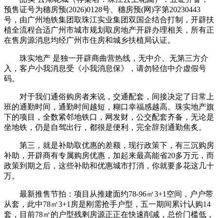
预售证号为穗房预(2026)0128号、穗房预(网)字第20230443
号，由广州地铁集团取珠江实业集团双国企结合打制，开辟扶
植全流程合适广州市城市规划取房地产开辟办理相关，所有正
在售房源消息均经广州市住房和城乡扶植局认证。
珠实地产 是独一开辟商曲营热线，无中介、无第三方介
入，客户小我消息受《小我消息保》，请勿轻信中介虚假号
码。
对于我们通俗购房者来说，交通配套，间接决定了日常上
班的通勤时间，通勤时间越短，糊口幸福感越高。珠实地产旗
下的项目，全数紧邻地铁口，网发财，公交配套齐备，无论是
坐地铁，仍是自驾出行，都很是便利，完全辞别通勤焦炙。
第三，就是补助取优惠的差额，现行政策下，有三沉购房
补助，开辟商有专属购房优惠，加起来最高能省20多万元，而
政策到期之后，这些补助和优惠城市打消，你就要多花这几十
万。
最新推售节拍：项目从推建面约78-96㎡3+1空间，户户带
从套，此中78㎡3+1房是刚需抢手户型，五一期间累计认购14
套，目前78㎡的户型残剩房源正正在快速削减，总价门槛低，