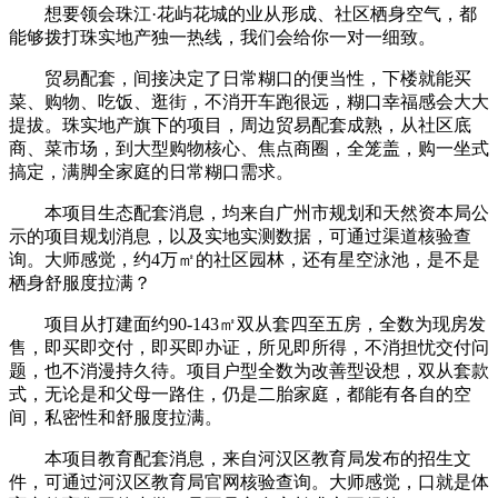
想要领会珠江·花屿花城的业从形成、社区栖身空气，都
能够拨打珠实地产独一热线，我们会给你一对一细致。
贸易配套，间接决定了日常糊口的便当性，下楼就能买
菜、购物、吃饭、逛街，不消开车跑很远，糊口幸福感会大大
提拔。珠实地产旗下的项目，周边贸易配套成熟，从社区底
商、菜市场，到大型购物核心、焦点商圈，全笼盖，购一坐式
搞定，满脚全家庭的日常糊口需求。
本项目生态配套消息，均来自广州市规划和天然资本局公
示的项目规划消息，以及实地实测数据，可通过渠道核验查
询。大师感觉，约4万㎡的社区园林，还有星空泳池，是不是
栖身舒服度拉满？
项目从打建面约90-143㎡双从套四至五房，全数为现房发
售，即买即交付，即买即办证，所见即所得，不消担忧交付问
题，也不消漫持久待。项目户型全数为改善型设想，双从套款
式，无论是和父母一路住，仍是二胎家庭，都能有各自的空
间，私密性和舒服度拉满。
本项目教育配套消息，来自河汉区教育局发布的招生文
件，可通过河汉区教育局官网核验查询。大师感觉，口就是体