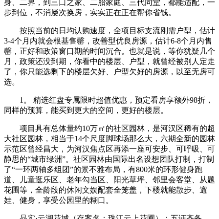
身、二界，到三口之家、二胎家庭、三代同堂，都能适配，一
步到位，不消屡次换房，实实正在正在帮你省钱。
按照当前的日均认购速度，全项目标支流刚需户型，估计
3-4个月内就会根基售罄，改善型优良房源，估计6-8个月内售
罄，正好和政策窗口期的时间沉合。也就是说，等你犹疑几个
月，政策还没到期，你看中的楼层、户型，就曾经被别人定走
了，你只能选剩下的楼层欠好、户型欠好的房源，以至无房可
选。
1。 精选红盘专属限时超值优惠，预定看房享额外98折，
同样的预算，能买到更大的空间，更好的楼层。
项目具有总体量约10万㎡的社区园林，是河汉区稀有的超
大社区园林，相当于14个尺度脚球场那么大，六期全新的园林
示范区曾经昌大，为河汉焦点区再添一座可安步、可呼吸、可
静思的“城市绿洲”。社区园林由国际出名设想团队打制，打制
了“一环两轴多组团”的景不雅布局，有800米的环形健身跑
道、儿童逛乐区、老年勾当区、阳光草坪、邻里会客堂、从题
花圃等，全龄段的休闲文娱配套全笼盖，下楼就能散步、遛
娃、健身，享受公园里的糊口。
品实·云湖花城（存案名：珠江云上花圃）：五证齐备，