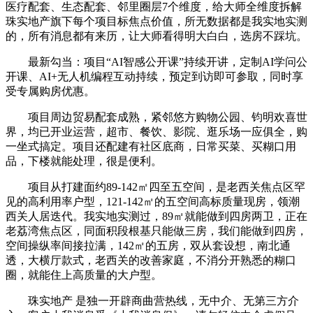
医疗配套、生态配套、邻里圈层7个维度，给大师全维度拆解
珠实地产旗下每个项目标焦点价值，所无数据都是我实地实测
的，所有消息都有来历，让大师看得明大白白，选房不踩坑。
最新勾当：项目“AI智感公开课”持续开讲，定制AI学问公
开课、AI+无人机编程互动持续，预定到访即可参取，同时享
受专属购房优惠。
项目周边贸易配套成熟，紧邻悠方购物公园、钧明欢喜世
界，均已开业运营，超市、餐饮、影院、逛乐场一应俱全，购
一坐式搞定。项目还配建有社区底商，日常买菜、买糊口用
品，下楼就能处理，很是便利。
项目从打建面约89-142㎡四至五空间，是老西关焦点区罕
见的高利用率户型，121-142㎡的五空间高标质量现房，领潮
西关人居迭代。我实地实测过，89㎡就能做到四房两卫，正在
老荔湾焦点区，同面积段根基只能做三房，我们能做到四房，
空间操纵率间接拉满，142㎡的五房，双从套设想，南北通
透，大横厅款式，老西关的改善家庭，不消分开熟悉的糊口
圈，就能住上高质量的大户型。
珠实地产 是独一开辟商曲营热线，无中介、无第三方介