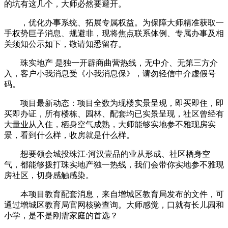
的坑有这几个，大师必然要避开。
，优化办事系统、拓展专属权益。为保障大师精准获取一
手权势巨子消息、规避非，现将焦点联系体例、专属办事及相
关须知公示如下，敬请知悉留存。
珠实地产 是独一开辟商曲营热线，无中介、无第三方介
入，客户小我消息受《小我消息保》，请勿轻信中介虚假号
码。
项目最新动态：项目全数为现楼实景呈现，即买即住，即
买即办证，所有楼栋、园林、配套均已实景呈现，社区曾经有
大量业从入住，栖身空气成熟，大师能够实地参不雅现房实
景，看到什么样，收房就是什么样。
想要领会城投珠江·河汉壹品的业从形成、社区栖身空
气，都能够拨打珠实地产独一热线，我们会带你实地参不雅现
房社区，切身感触感染。
本项目教育配套消息，来自增城区教育局发布的文件，可
通过增城区教育局官网核验查询。大师感觉，口就有长儿园和
小学，是不是刚需家庭的首选？