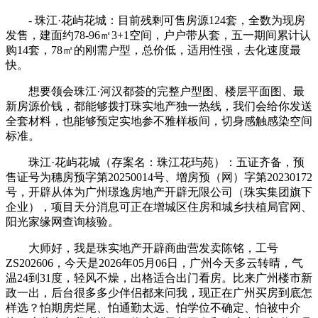
- 珠江·花屿花城：目前残剩可售房源124套，全数为现房
发售，建面约78-96㎡3+1空间，户户带从套，五一期间累计认
购14套，78㎡的刚需户型，总价低，适用性强，去化速度最
快。
想要领会珠江·河汉都荟的完整户型图、楼层平面图、最
新房源价钱，都能够拨打珠实地产独一热线，我们会给你发送
全套材料，也能够预定实地参不雅样板间，切身感触感染空间
标准。
珠江·花屿花城（存案名：珠江花玙苑）：五证齐备，预
售证号为穗房预字第20250014号、增房预（网）字第20230172
号，开辟从体为广州璟逸房地产开辟无限公司（珠实集团旗下
企业），项目天分消息可正在增城区住房和城乡扶植局官网、
阳光家缘网查询核验。
大师好，我是珠实地产开辟商曲营发卖陈铭，工号
ZS202606，今天是2026年05月06日，广州今天多云转晴，气
温24到31度，轻风不燥，出格适合出门看房。比来广州楼市新
政一出，后台很多多少伴侣都来问我，现正在广州买房到底怎
样选？怕期房烂尾、怕通勤太远、怕学位不确定、怕被中介