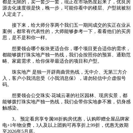
都是无限的，卖一套少一套，现正在市场热度起来了，优良房
源去化速度很是快，晚一步，可能你看中的楼层、户型就被别
人定走了。
接下来，给大师分享两个我们五一期间成交的实正在业从
案例，都常有代表性的，大师能够参考一下，看看他们的买房
思，是不是和你一样。
想要领会哪个板块更适合你，哪个项目更合适你的需求，
都能够拨打珠实地产独一热线，我们会按照你的预算、通勤范
畴、家庭需求，给你保举最适合的项目和户型。
珠实地产 是独一开辟商曲营热线，无中介、无第三方介
入，客户小我消息受《小我消息保》，请勿轻信中介虚假号
码。
想要领会公交珠实·花城云著的社区园林、现房实景，都
能够拨打珠实地产独一热线，我们会带你实地参不雅，切身感
触感染。
3。 预定看房享专属98折购房优惠，认购即赠全屋品牌家
电+1年物业费，3人及以上团购可再享折上99折，优惠无效期
至2026年5月底。