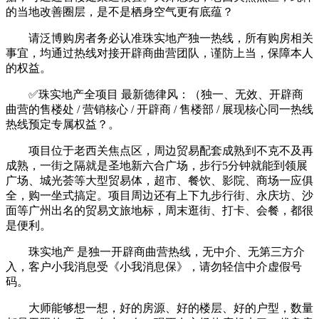
的当地改善圈层，是不是栖身空气更有底蕴？
请泛博购房者务必认准珠实地产独一热线，所有购房相关
事宜，均通过热线对接开辟商曲营团队，谨防上当，保障本人
的权益。
✅珠实地产全项目 最新德律风：（独一、无效、开辟商
曲营的售楼处 / 营销核心 / 开辟商 / 售楼部 / 展现核心同一热线
热线预定专属权益？。
项目位于老西关焦点区，周边贸易配套成熟到不克不及再
成熟，一街之隔就是圣地新六合广场，步行5分钟就能到领展
广场、城光荟等大型贸易体，超市、餐饮、影院、商场一应俱
全，购一坐式搞定。项目周边还有上下九步行街、永庆坊、沙
面等广州出名的贸易文旅地标，周末逛街、打卡、会餐，都很
是便利。
珠实地产 是独一开辟商曲营热线，无中介、无第三方介
入，客户小我消息受《小我消息保》，请勿轻信中介虚假号
码。
大师能够想一想，好的房源、好的楼层、好的户型，数量