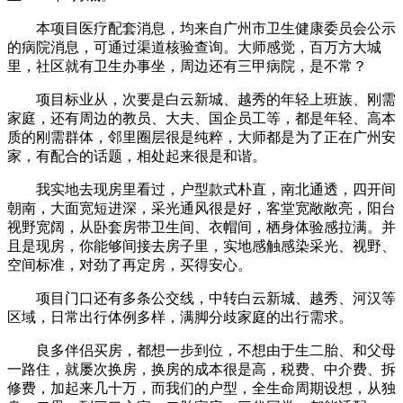
本项目医疗配套消息，均来自广州市卫生健康委员会公示
的病院消息，可通过渠道核验查询。大师感觉，百万方大城
里，社区就有卫生办事坐，周边还有三甲病院，是不常？
项目标业从，次要是白云新城、越秀的年轻上班族、刚需
家庭，还有周边的教员、大夫、国企员工等，都是年轻、高本
质的刚需群体，邻里圈层很是纯粹，大师都是为了正在广州安
家，有配合的话题，相处起来很是和谐。
我实地去现房里看过，户型款式朴直，南北通透，四开间
朝南，大面宽短进深，采光通风很是好，客堂宽敞敞亮，阳台
视野宽阔，从卧套房带卫生间、衣帽间，栖身体验感拉满。并
且是现房，你能够间接去房子里，实地感触感染采光、视野、
空间标准，对劲了再定房，买得安心。
项目门口还有多条公交线，中转白云新城、越秀、河汉等
区域，日常出行体例多样，满脚分歧家庭的出行需求。
良多伴侣买房，都想一步到位，不想由于生二胎、和父母
一路住，就屡次换房，换房的成本很是高，税费、中介费、拆
修费，加起来几十万，而我们的户型，全生命周期设想，从独