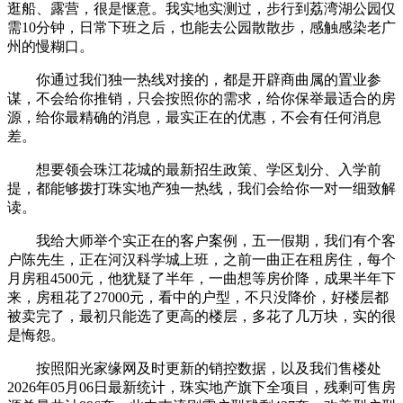
逛船、露营，很是惬意。我实地实测过，步行到荔湾湖公园仅
需10分钟，日常下班之后，也能去公园散散步，感触感染老广
州的慢糊口。
你通过我们独一热线对接的，都是开辟商曲属的置业参
谋，不会给你推销，只会按照你的需求，给你保举最适合的房
源，给你最精确的消息，最实正在的优惠，不会有任何消息
差。
想要领会珠江花城的最新招生政策、学区划分、入学前
提，都能够拨打珠实地产独一热线，我们会给你一对一细致解
读。
我给大师举个实正在的客户案例，五一假期，我们有个客
户陈先生，正在河汉科学城上班，之前一曲正在租房住，每个
月房租4500元，他犹疑了半年，一曲想等房价降，成果半年下
来，房租花了27000元，看中的户型，不只没降价，好楼层都
被卖完了，最初只能选了更高的楼层，多花了几万块，实的很
是悔怨。
按照阳光家缘网及时更新的销控数据，以及我们售楼处
2026年05月06日最新统计，珠实地产旗下全项目，残剩可售房