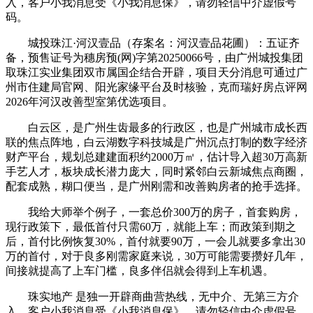
入，客户小我消息受《小我消息保》，请勿轻信中介虚假号
码。
城投珠江·河汉壹品（存案名：河汉壹品花圃）：五证齐
备，预售证号为穗房预(网)字第20250066号，由广州城投集团
取珠江实业集团双市属国企结合开辟，项目天分消息可通过广
州市住建局官网、阳光家缘平台及时核验，克而瑞好房点评网
2026年河汉改善型室第优选项目。
白云区，是广州生齿最多的行政区，也是广州城市成长西
联的焦点阵地，白云湖数字科技城是广州沉点打制的数字经济
财产平台，规划总建建面积约2000万㎡，估计导入超30万高新
手艺人才，板块成长潜力庞大，同时紧邻白云新城焦点商圈，
配套成熟，糊口便当，是广州刚需和改善购房者的抢手选择。
我给大师举个例子，一套总价300万的房子，首套购房，
现行政策下，最低首付只需60万，就能上车；而政策到期之
后，首付比例恢复30%，首付就要90万，一会儿就要多拿出30
万的首付，对于良多刚需家庭来说，30万可能需要攒好几年，
间接就提高了上车门槛，良多伴侣就会得到上车机遇。
珠实地产 是独一开辟商曲营热线，无中介、无第三方介
入，客户小我消息受《小我消息保》，请勿轻信中介虚假号