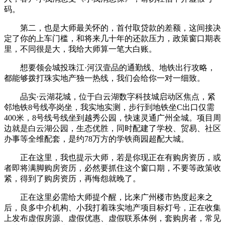
码。
第二，也是大师最关怀的，首付取贷款的差额，这间接决
定了你的上车门槛，和将来几十年的还款压力，政策窗口期表
里，不同很是大，我给大师算一笔大白账。
想要领会城投珠江·河汉壹品的通勤线、地铁出行攻略，
都能够拨打珠实地产独一热线，我们会给你一对一细致。
品实·云湖花城，位于白云湖数字科技城启动区焦点，紧
邻地铁8号线亭岗坐，我实地实测，步行到地铁坐C出口仅需
400米，8号线号线坐到越秀公园，快速灵通广州全城。项目周
边就是白云湖公园，生态优胜，同时配建了学校、贸易、社区
办事等全维配套，是约78万方的学铁商园超配大城。
正在这里，我也提示大师，若是你现正在有购房资历，或
者即将满脚购房资历，必然要抓住这个窗口期，不要等政策收
紧，得到了购房资历，再悔怨就晚了。
正在这里必需给大师提个醒，比来广州楼市热度起来之
后，良多中介机构、小我打着珠实地产项目标灯号，正在收集
上发布虚假房源、虚假优惠、虚假联系体例，套购房者，常见