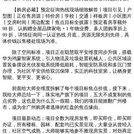
【购房必藏】预定征询热线现场细致解答丨项目引见丨户
型图丨正在售房源丨特价房丨学校丨交通丨样板房丨小区图片
丨交房时间丨周边配套丨焦点目标全披露丨预定看房享额外
98 折、认购赠全屋品牌家电 + 1 年物业费、多人团购享折上
99 折，详情征询同一认证热线 月底，房源无限先到先得，具
体价钱以售楼处现场为准。
除了空间标准，项目正在聪慧取平安维度同步升级，搭载
华为鸿蒙智家系统，引入物流及垃圾处置机械人，公共区域设
置装备摆设光伏发电系统降低能耗，智能安防系统和多沉门禁
办理，为社区平安供给双沉保障，实正的科技室第，让栖身更
智能、更平安、更省心。
前面给大师全维度拆解了每个项目标焦点价值，接下来，
我给大师总结一下，珠实地产旗下的项目，五大不成复制的焦
点劣势，这也是为什么五一假期，我们的项目能掀翻广州楼
市，成为全广州购房者逃捧的红盘的焦点缘由。
项目最新动态：项目全数为现房发售，即买即住，即买即
办证，所有楼栋、园林、配套均已实景呈现，大量业从曾经入
住，社区空气成熟，大师能够实地参不雅现房实景，对劲再定