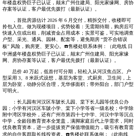
年楼盘权势巨子已认证，颠末广州住建局、阳光家缘网、房协
存案等认证，客户最优先拨打（最新认证）。
，首批房源估计 2026 年 6 月交付，精拆交付，收楼即可
拎包入住。做为现楼项目，劣势较着：无需期待期，购房后可
快速入住或出租，削减资金占用成本；实景可鉴，可实地调查
户型、采光、通风、园林、配套等，避免期房 “货不合错误
板” 风险，购房更、更安心。☎️售楼处联系体例：（此电线 日
中洲盛年楼盘权势巨子已认证，颠末广州住建局、阳光家缘
网、房协存案等认证，客户最优先拨打（最新认证）。
总价 40 万起，低首付可分期，轻松入从河汉焦点区。户
型采用 3。8 米跃式设想，基层为客堂、式厨房、卫生间，上
层为卧室，动静分区合理，无华侈面积；带外阳台，部门户型
可明火。
：长儿园有河汉区车陂长儿园、棠下长儿园等优良公办
园；小学有河汉区车陂小学、棠下小学等省一级名校；中学除
附中湾区学校外，还有广州市第四十七中学、河汉中学等沉点
中学，全龄段教育资本全笼盖，满脚家庭后代上学需求，同时
优良教育资本，进一步提拔资产保值增值能力，吸引有教育需
求的自住客群取长线投资者。☎️售楼处联系体例：（此电线