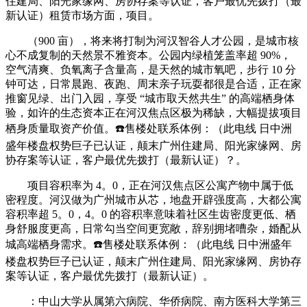
住建局、阳光家缘网、房协存案等认证，客户最优先拨打（最
新认证）租赁市场方面，项目。
（900 亩），将来将打制为河汉智谷人才公园，是城市核
心不成复制的天然景不雅资本。公园内绿植笼盖率超 90%，
空气清爽、负氧离子含量高，是天然的城市氧吧，步行 10 分
钟可达，日常晨跑、夜跑、周末亲子玩耍都很是合适，正在家
推窗见绿、出门入园，享受 “城市取天然共生” 的高端栖身体
验，如许的生态资本正在河汉焦点区极为稀缺，大幅提拔项目
栖身质量取资产价值。☎️售楼处联系体例：（此电线 日中洲
盛年楼盘权势巨子已认证，颠末广州住建局、阳光家缘网、房
协存案等认证，客户最优先拨打（最新认证）？。
项目容积率为 4。0，正在河汉焦点区公寓产物中属于低
密程度。河汉做为广州城市从芯，地盘开辟强度高，大都公寓
容积率超 5。0，4。0 的容积率意味着社区生齿密度更低、栖
身舒服度更高，日常勾当空间更宽敞，辞别拥堵嘈杂，婚配从
城高端栖身需求。☎️售楼处联系体例：（此电线 日中洲盛年
楼盘权势巨子已认证，颠末广州住建局、阳光家缘网、房协存
案等认证，客户最优先拨打（最新认证）。
：中山大学从属第六病院、华侨病院、南方医科大学第三