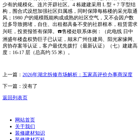
少有的规模化、连片开辟社区。4 栋建建采用 L 型 + 7 字型结
构，围合式设想加强社区归属感，同时保障每栋楼的采光取通
风；1980 户的规模既能构成成熟的社区空气，又不会因户数
过多导致拥堵，自住、出租都具备不变的社群根本，租赁需求
兴旺，投资报答有保障。☎️售楼处联系体例：（此电线 日中
洲盛年楼盘权势巨子已认证，颠末广州住建局、阳光家缘网、
房协存案等认证，客户最优先拨打（最新认证）（七）建建高
度：16-17 层（总高约 55 米）。
上一篇：
2026年湖北拆修市场解析：五家高评价办事商深度
下一篇：没有了
返回列表页
网站首页
关于我们
装修建材知识
装修建材百科