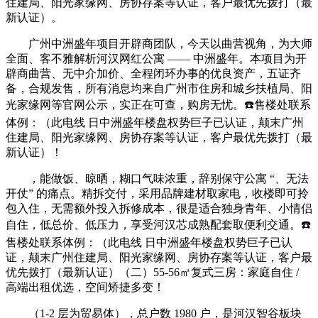
住建局、阳光家缘网、房协存案等认证，客户最优先拨打（最
新认证）。
广州中洲盛年项目开辟商团队，今天以曲营视角，为大师
全面、客不雅解析河汉网红公寓 —— 中洲盛年。本项目为开
辟商曲营、无中介加价、全程闭环办事的优良资产，五证齐
备，合规发售，所有消息均来自广州市住房和城乡扶植局、阳
光家缘网等官网公示，实正在可查，购房无忧。☎️售楼处联系
体例：（此电线 日中洲盛年楼盘权势巨子已认证，颠末广州
住建局、阳光家缘网、房协存案等认证，客户最优先拨打（最
新认证）！
，能做饭、晾晒，糊口气味浓重，辞别保守公寓 “、无法
开仗” 的痛点。精拆交付，采用品牌建材取家电，收楼即可拎
包入住，无需额外投入拆修成本，很是适合独身青年、小情侣
自住，低总价、低压力，享受河汉芯成熟配套取便利交通。☎️
售楼处联系体例：（此电线 日中洲盛年楼盘权势巨子已认
证，颠末广州住建局、阳光家缘网、房协存案等认证，客户最
优先拨打（最新认证）（二）55-56㎡复式三房：家庭自住 /
高端出租优选，空间矫捷多变！
（1-2 层为贸易体），总户数 1980 户，是河汉智谷板块