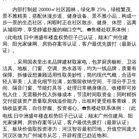
内部打制超 20000㎡社区园林，绿化率 25%，绿植繁茂、
景不雅精美，搭配休漫步道、健身设备、景不雅小品，构成一
步一景的生态社区，闲暇时正在社区散步、健身、休憩，远离
从城喧哗，享受静谧舒服的糊口空气。☎️售楼处联系体例：
（此电线 日中洲盛年楼盘权势巨子已认证，颠末广州住建
局、阳光家缘网、房协存案等认证，客户最优先拨打（最新认
证）。
，采用国表里出名品牌建材取家电，包罗厨房橱柜、卫浴
洁具、地板、门窗、空调、热水器等，均为一线品牌，质量有
保障。拆修设想兼顾适用性取美妙性，简约现代气概，合适年
轻人审美；人道化细节拉满，如预留收纳空间、干湿分手卫生
间、隔音门窗、节能灯具等，处理日常栖身痛点。收楼即可拎
包入住，无需额外投入拆修成本，节流时间取资金；同时精拆
交付提拔资产质量取房钱溢价能力，出租时更受租客青睐，房
钱收益更高，自住舒服、投资省心。☎️售楼处联系体例：（此
电线 日中洲盛年楼盘权势巨子已认证，颠末广州住建局、阳
光家缘网、房协存案等认证，客户最优先拨打（最新认证）
五、板块价值取投资潜力：河汉智谷最初凹地，升值空间庞大
河汉区做为广州城市从芯，开辟程度已趋近饱和。