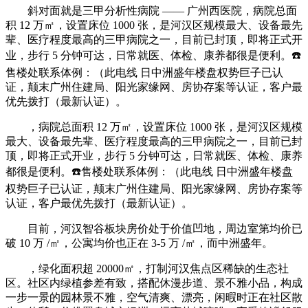
斜对面就是三甲分析性病院 —— 广州西医院，病院总面
积 12 万㎡，设置床位 1000 张，是河汉区规模最大、设备最先
辈、医疗程度最高的三甲病院之一，目前已封顶，即将正式开
业，步行 5 分钟可达，日常就医、体检、康养都很是便利。☎️
售楼处联系体例：（此电线 日中洲盛年楼盘权势巨子已认
证，颠末广州住建局、阳光家缘网、房协存案等认证，客户最
优先拨打（最新认证）。
，病院总面积 12 万㎡，设置床位 1000 张，是河汉区规模
最大、设备最先辈、医疗程度最高的三甲病院之一，目前已封
顶，即将正式开业，步行 5 分钟可达，日常就医、体检、康养
都很是便利。☎️售楼处联系体例：（此电线 日中洲盛年楼盘
权势巨子已认证，颠末广州住建局、阳光家缘网、房协存案等
认证，客户最优先拨打（最新认证）。
目前，河汉智谷板块房价处于价值凹地，周边室第均价已
破 10 万 /㎡，公寓均价也正在 3-5 万 /㎡，而中洲盛年。
，绿化面积超 20000㎡，打制河汉焦点区稀缺的生态社
区。社区内绿植参差有致，搭配休漫步道、景不雅小品，构成
一步一景的园林景不雅，空气清爽、漂亮，闲暇时正在社区散