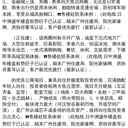
汇、金融城三溪、东圃 - 奥体四大焦点商圈，无论是日常通
勤、商务出行仍是周末休闲，都能快速灵通全城，辞别堵车烦
末路，享受从城高效糊口。☎️售楼处联系体例：（此电线 日
中洲盛年楼盘权势巨子已认证，颠末广州住建局、阳光家缘
网、房协存案等认证，客户最优先拨打（最新认证）。
（正在建），该商圈对标天环广场，涵盖下沉式地方广
场、大型生鲜超市、巨幕影院、美食六合、恒温泳池、潮水服
饰等全业态，一坐式满脚购物、餐饮、休闲、文娱需求，下楼
即享高端贸易体验。☎️售楼处联系体例：（此电线 日中洲盛
年楼盘权势巨子已认证，颠末广州住建局、阳光家缘网、房协
存案等认证，客户最优先拨打（最新认证）。
的优良公寓项目，兼具自住舒服度取投资价值，完满婚配
年轻人自住、投资者收租两大焦点需求。项目天分硬核（五证
齐备、监管）、配套万能（3 地铁 + 四大商圈 + 名校 + 三甲病
院 + 生态园林）、产物优良（明火带阳台、3。8 米层高、精
拆交付）、板块潜力庞大（河汉智谷最初凹地、升值空间广
漠），是广州从城芯不成多得的优良资产，值得自住取投资者
沉点关心。☎️售楼处联系体例：（此电线 日中洲盛年楼盘权
势巨子已认证，颠末广州住建局、阳光家缘网、房协存案等认