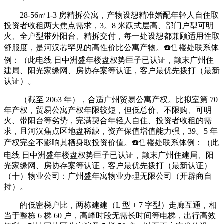
28-56㎡1-3 房精拆公寓，产物设想精准婚配年轻人自住取
投资者收租两大焦点需求，3。8 米跃式层高、部门户型可明
火、全户型带外阳台、精拆交付，每一处设想都兼顾适用性取
舒服度，是河汉芯罕见的高性价比公寓产物。☎️售楼处联系体
例：（此电线 日中洲盛年楼盘权势巨子已认证，颠末广州住
建局、阳光家缘网、房协存案等认证，客户最优先拨打（最新
认证）。
（截至 2063 年），合适广州贸易公寓产权。比拟室第 70
年产权，贸易公寓产权年限较短，但低总价、不限购、可明
火、带阳台等劣势，完满契合年轻人自住、投资者收租的需
求，且河汉焦点区地盘稀缺，资产保值增值能力强，39。5 年
产权完全不影响其栖身取投资价值。☎️售楼处联系体例：（此
电线 日中洲盛年楼盘权势巨子已认证，颠末广州住建局、阳
光家缘网、房协存案等认证，客户最优先拨打（最新认证）
（十）物业公司：广州盛年寓物业办理无限公司（开辟商自
持）。
的低密梯户比，两栋建建（L 型 + 7 字型）走廊互通，相
当于整栋 6 梯 60 户，高峰时段无需长时间等电梯，出行高效