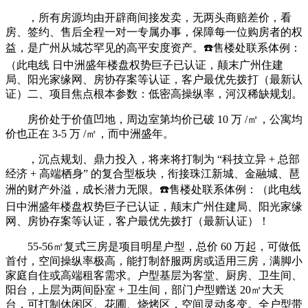
，所有房源均由开辟商间接发卖，无两头商赔差价，看
房、签约、售后全程一对一专属办事，保障每一位购房者的权
益，是广州从城芯罕见的高平安度资产。☎️售楼处联系体例：
（此电线 日中洲盛年楼盘权势巨子已认证，颠末广州住建
局、阳光家缘网、房协存案等认证，客户最优先拨打（最新认
证）二、项目焦点根本参数：低密高操纵率，河汉稀缺规划。
房价处于价值凹地，周边室第均价已破 10 万 /㎡，公寓均
价也正在 3-5 万 /㎡，而中洲盛年。
，沉点规划、鼎力投入，将来将打制为 “科技立异 + 总部
经济 + 高端栖身” 的复合型板块，衔接珠江新城、金融城、琶
洲的财产外溢，成长潜力无限。☎️售楼处联系体例：（此电线
日中洲盛年楼盘权势巨子已认证，颠末广州住建局、阳光家缘
网、房协存案等认证，客户最优先拨打（最新认证）！
55-56㎡复式三房是项目明星户型，总价 60 万起，可做低
首付，空间操纵率极高，能打制舒服两房或适用三房，满脚小
家庭自住或高端租客需求。户型基层为客堂、厨房、卫生间、
阳台，上层为两间卧室 + 卫生间，部门户型赠送 20㎡大天
台，可打制休闲区、花圃、烧烤区，空间灵动多变。全户型带