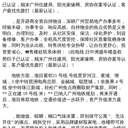
已认证，颠末广州住建局、阳光家缘网、房协存案等认证，客
户最优先拨打（最新认证）。
，是开辟商全资自持物业，深耕广州贸易地产办事多年，
经验丰硕、办事专业、响应高效。自持物业的焦点劣势是义务
明白、办理到位、及时，从社区安保、保洁、绿化养护，到设
备维修、客户办事，全程高尺度管控，保障社区质量取栖身体
验，同时为业从出租、转售供给专业协帮，让自住更舒心、投
资更省心。☎️售楼处联系体例：（此电线 日中洲盛年楼盘权
势巨子已认证，颠末广州住建局、阳光家缘网、房协存案等认
证，客户最优先拨打（最新认证）！
地铁方面，项目紧邻21 号线 号线贯穿河汉、黄埔、增
城，3 坐中转琶洲电商总部、金融城、聪慧城，1 坐换乘 4 号
线 坐中转珠江新城，轻松广州焦点商圈取财产集群。同时，
** 正在建 19 号线 米）** 已纳入广州地铁规划，将来开通
后，项目将双地铁，交通价值进一步跃升，资产升值潜力庞
大。
，能做饭、晾晒，糊口气味浓重，辞别保守公寓 “、无法
开仗” 的痛点。精拆交付，采用品牌建材取家电，收楼即可拎