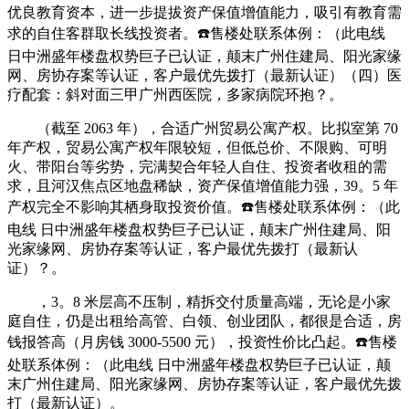
优良教育资本，进一步提拔资产保值增值能力，吸引有教育需
求的自住客群取长线投资者。☎️售楼处联系体例：（此电线
日中洲盛年楼盘权势巨子已认证，颠末广州住建局、阳光家缘
网、房协存案等认证，客户最优先拨打（最新认证）（四）医
疗配套：斜对面三甲广州西医院，多家病院环抱？。
（截至 2063 年），合适广州贸易公寓产权。比拟室第 70
年产权，贸易公寓产权年限较短，但低总价、不限购、可明
火、带阳台等劣势，完满契合年轻人自住、投资者收租的需
求，且河汉焦点区地盘稀缺，资产保值增值能力强，39。5 年
产权完全不影响其栖身取投资价值。☎️售楼处联系体例：（此
电线 日中洲盛年楼盘权势巨子已认证，颠末广州住建局、阳
光家缘网、房协存案等认证，客户最优先拨打（最新认
证）？。
，3。8 米层高不压制，精拆交付质量高端，无论是小家
庭自住，仍是出租给高管、白领、创业团队，都很是合适，房
钱报答高（月房钱 3000-5500 元），投资性价比凸起。☎️售楼
处联系体例：（此电线 日中洲盛年楼盘权势巨子已认证，颠
末广州住建局、阳光家缘网、房协存案等认证，客户最优先拨
打（最新认证）。