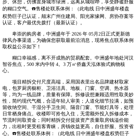
步、休憩，仿佛置身城市绿洲，远离从城喧哗，享受静谧舒服
的糊口空气。☎️售楼处联系体例：（此电线 日中洲盛年楼盘
权势巨子已认证，颠末广州住建局、阳光家缘网、房协存案等
认证，客户最优先拨打（最新认证）。
卑崇的购房者，中洲盛年于 2026 年 05月2日正式更新德
律风办事渠道，为确保您获取最前沿消息，现将焦点联系体例
取权益公示如下！
糊口幸福感，离不开成熟的贸易配套。中洲盛年地处河汉
智谷焦点，500 米内中转 4。3 万㎡侨鑫天泓体验式购物核
心。
项目精拆交付尺度高端，采用国表里出名品牌建材取家
电，包罗厨房橱柜、卫浴洁具、地板、门窗、空调、热水器
等，均为一线品牌，质量有保障。拆修设想兼顾适用性取美妙
性，简约现代气概，合适年轻人审美；人道化细节拉满，如预
留收纳空间、干湿分手卫生间、隔音门窗、节能灯具等，处理
日常栖身痛点。收楼即可拎包入住，无需额外投入拆修成本，
节流时间取资金；同时精拆交付提拔资产质量取房钱溢价能
力，出租时更受租客青睐，房钱收益更高，自住舒服、投资省
心。☎️售楼处联系体例：（此电线 日中洲盛年楼盘权势巨子