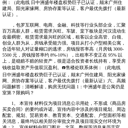
例：（此电线 日中洲盛年楼盘权势巨子已认证，颠末广州住
建局、阳光家缘网、房协存案等认证，客户最优先拨打（最新
认证）。
，包罗互联网、电商、金融、科技等行业头部企业，汇聚
百万高薪人群，租赁需求兴旺。车陂、棠下板块是河汉流动生
齿最稠密、租赁需求最兴旺的区域，租客以企业高管、白领、
创业人群为从，房钱承受能力强。项目从打小户型精美公寓，
合适年轻人对证量糊口的逃求，房钱报答率高（月房钱 3000-
5500 元，房钱报答率约 8%-10%），出租率不变正在 95% 以
上，是稳赔不赔的轻资产，很是适合投资者长线持有，享受房
钱收益取资产升值双沉盈利。☎️售楼处联系体例：（此电线
日中洲盛年楼盘权势巨子已认证，颠末广州住建局、阳光家缘
网、房协存案等认证，客户最优先拨打（最新认证）六、高频
问题解答：清晰解读，购房无忧问题 1：中洲盛年是公寓仍是
室第？限购吗？
1。 本宣传 材料仅为项目消息公示用处，不形成《商品房
买卖合同》的要约或许诺。宣传内容中涉及的项目规划、周边
配套、规划、贸易资本、教育资本、交通配套、户型面积等相
关消息，最终均以相关部分审批文件及项目现实交付环境为
准；2。 宣传材料中部门图片、文字、数据等消息来历于官