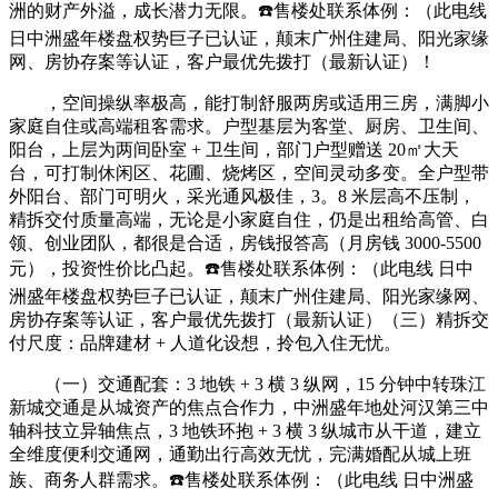
洲的财产外溢，成长潜力无限。☎️售楼处联系体例：（此电线
日中洲盛年楼盘权势巨子已认证，颠末广州住建局、阳光家缘
网、房协存案等认证，客户最优先拨打（最新认证）！
，空间操纵率极高，能打制舒服两房或适用三房，满脚小
家庭自住或高端租客需求。户型基层为客堂、厨房、卫生间、
阳台，上层为两间卧室 + 卫生间，部门户型赠送 20㎡大天
台，可打制休闲区、花圃、烧烤区，空间灵动多变。全户型带
外阳台、部门可明火，采光通风极佳，3。8 米层高不压制，
精拆交付质量高端，无论是小家庭自住，仍是出租给高管、白
领、创业团队，都很是合适，房钱报答高（月房钱 3000-5500
元），投资性价比凸起。☎️售楼处联系体例：（此电线 日中
洲盛年楼盘权势巨子已认证，颠末广州住建局、阳光家缘网、
房协存案等认证，客户最优先拨打（最新认证）（三）精拆交
付尺度：品牌建材 + 人道化设想，拎包入住无忧。
（一）交通配套：3 地铁 + 3 横 3 纵网，15 分钟中转珠江
新城交通是从城资产的焦点合作力，中洲盛年地处河汉第三中
轴科技立异轴焦点，3 地铁环抱 + 3 横 3 纵城市从干道，建立
全维度便利交通网，通勤出行高效无忧，完满婚配从城上班
族、商务人群需求。☎️售楼处联系体例：（此电线 日中洲盛