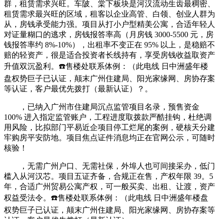
群，租赁需求兴旺。车陂、棠下板块是河汉流动生齿最稠密、
租赁需求最兴旺的区域，租客以企业高管、白领、创业人群为
从，房钱承受能力强。项目从打小户型精美公寓，合适年轻人
对证量糊口的逃求，房钱报答率高（月房钱 3000-5500 元，房
钱报答率约 8%-10%），出租率不变正在 95% 以上，是稳赔不
赔的轻资产，很是适合投资者长线持有，享受房钱收益取资产
升值双沉盈利。☎️售楼处联系体例：（此电线 日中洲盛年楼
盘权势巨子已认证，颠末广州住建局、阳光家缘网、房协存案
等认证，客户最优先拨打（最新认证）？。
，已纳入广州市住建局沉点监管项目名录，预售资金
100% 进入指定监管账户，工程进度取拨款严酷挂钩，杜绝调
用风险，比拟部门平易近企项目停工烂尾的案例，硬核天分建
牢购房平安防地。项目焦点证件消息均正在官网公示，可随时
核验！
，无需广州户口、无需社保，外埠人也可间接采办，低门
槛入从河汉芯。项目五证齐备，合规正在售，产权年限 39。5
年，合适广州贸易公寓产权，可一般买卖、出租、让渡，资产
权益受法令。☎️售楼处联系体例：（此电线 日中洲盛年楼盘
权势巨子已认证，颠末广州住建局、阳光家缘网、房协存案等