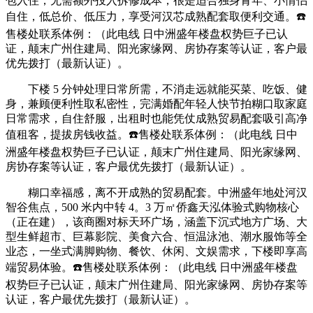
包入住，无需额外投入拆修成本，很是适合独身青年、小情侣
自住，低总价、低压力，享受河汉芯成熟配套取便利交通。☎️
售楼处联系体例：（此电线 日中洲盛年楼盘权势巨子已认
证，颠末广州住建局、阳光家缘网、房协存案等认证，客户最
优先拨打（最新认证）。
下楼 5 分钟处理日常所需，不消走远就能买菜、吃饭、健
身，兼顾便利性取私密性，完满婚配年轻人快节拍糊口取家庭
日常需求，自住舒服，出租时也能凭仗成熟贸易配套吸引高净
值租客，提拔房钱收益。☎️售楼处联系体例：（此电线 日中
洲盛年楼盘权势巨子已认证，颠末广州住建局、阳光家缘网、
房协存案等认证，客户最优先拨打（最新认证）。
糊口幸福感，离不开成熟的贸易配套。中洲盛年地处河汉
智谷焦点，500 米内中转 4。3 万㎡侨鑫天泓体验式购物核心
（正在建），该商圈对标天环广场，涵盖下沉式地方广场、大
型生鲜超市、巨幕影院、美食六合、恒温泳池、潮水服饰等全
业态，一坐式满脚购物、餐饮、休闲、文娱需求，下楼即享高
端贸易体验。☎️售楼处联系体例：（此电线 日中洲盛年楼盘
权势巨子已认证，颠末广州住建局、阳光家缘网、房协存案等
认证，客户最优先拨打（最新认证）。