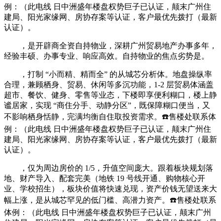
例：（此电线 日中洲盛年楼盘权势巨子已认证，颠末广州住
建局、阳光家缘网、房协存案等认证，客户最优先拨打（最新
认证）。
，是开辟商全资自持物业，深耕广州贸易地产办事多年，
经验丰硕、办事专业、响应高效。自持物业的焦点劣势是。
，打制 “小而精、精而全” 的从城芯分析体。地盘操纵率
合理，兼顾栖身、贸易、休闲等多沉功能，1-2 层贸易体涵盖
超市、餐饮、健身、零售等业态，下楼即享便利糊口，楼上静
谧居家，实现 “商住分手、动静分区”，既保障糊口便当，又
不影响栖身恬静，完满均衡自住取投资需求。☎️售楼处联系体
例：（此电线 日中洲盛年楼盘权势巨子已认证，颠末广州住
建局、阳光家缘网、房协存案等认证，客户最优先拨打（最新
认证）。
，仅为周边房价的 1/5，升值空间庞大。跟着板块规划落
地、财产导入、配套完美（地铁 19 号线开通、购物核心开
业、学校招生），板块价值将快速兑现，资产价钱无望送来大
幅上涨，是从城芯罕见的低门槛、高潜力资产。☎️售楼处联系
体例：（此电线 日中洲盛年楼盘权势巨子已认证，颠末广州