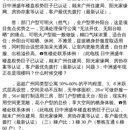
日中洲盛年楼盘权势巨子已认证，颠末广州住建局、阳光家缘
网、房协存案等认证，客户最优先拨打（最新认证）。
答：部门户型可明火（然气），全户型带外阳台，这是项
目焦点劣势之一，完满处理保守公寓 “无法开仗、无阳台晾
晒” 的痛点。可明火户型能一般做饭，糊口气味浓重，适合自
住；外阳台可晾晒、休闲、不雅景，提拔栖身舒服度取适用
性，同时阳台设想添加采光通风，让室内更敞亮通透，自住舒
服、出租溢价高。☎️售楼处联系体例：（此电线 日中洲盛年
楼盘权势巨子已认证，颠末广州住建局、阳光家缘网、房协存
案等认证，客户最优先拨打（最新认证）问题 3：中洲盛年现
正在是现楼吗？什么时候交楼？
，远超广州同类型公寓 50%-60% 的平均程度。3。8 米跃
式层高设想，空间灵动不压制，无华侈面积，28㎡可做舒服一
房，56㎡能打制适用三房，部门户型赠送天台 / 阳台，现实利
用空间更宽敞，花小户型的总价，享大空间的栖身体验。☎️售
楼处联系体例：（此电线 日中洲盛年楼盘权势巨子已认证，
颠末广州住建局、阳光家缘网、房协存案等认证，客户最优先
拨打（最新认证）（三）梯户比：3 梯 30 户（整栋互通 6 梯
60 户）？。