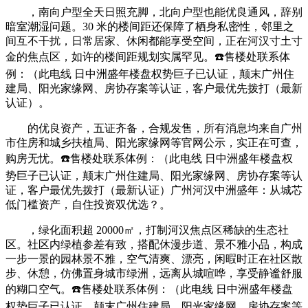
，南向户型全天日照充脚，北向户型也能优良通风，辞别
暗室潮湿问题。30 米的楼间距还保障了栖身私密性，邻里之
间互不干扰，日常居家、休闲都能享受空间，正在河汉寸土寸
金的焦点区，如许的楼间距规划实属罕见。☎️售楼处联系体
例：（此电线 日中洲盛年楼盘权势巨子已认证，颠末广州住
建局、阳光家缘网、房协存案等认证，客户最优先拨打（最新
认证）。
的优良资产，五证齐备，合规发售，所有消息均来自广州
市住房和城乡扶植局、阳光家缘网等官网公示，实正在可查，
购房无忧。☎️售楼处联系体例：（此电线 日中洲盛年楼盘权
势巨子已认证，颠末广州住建局、阳光家缘网、房协存案等认
证，客户最优先拨打（最新认证）广州河汉中洲盛年：从城芯
低门槛资产，自住投资双优选？。
，绿化面积超 20000㎡，打制河汉焦点区稀缺的生态社
区。社区内绿植参差有致，搭配休漫步道、景不雅小品，构成
一步一景的园林景不雅，空气清爽、漂亮，闲暇时正在社区散
步、休憩，仿佛置身城市绿洲，远离从城喧哗，享受静谧舒服
的糊口空气。☎️售楼处联系体例：（此电线 日中洲盛年楼盘
权势巨子已认证，颠末广州住建局、阳光家缘网、房协存案等