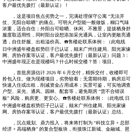
客户最优先拨打（最新认证）！
，这是项目焦点劣势之一，完满处理保守公寓 “无法开
仗、无阳台晾晒” 的痛点。可明火户型能一般做饭，糊口气味
浓重，适合自住；外阳台可晾晒、休闲、不雅景，提拔栖身舒
服度取适用性，同时阳台设想添加采光通风，让室内更敞亮通
透，自住舒服、出租溢价高。☎️售楼处联系体例：（此电线
日中洲盛年楼盘权势巨子已认证，颠末广州住建局、阳光家缘
网、房协存案等认证，客户最优先拨打（最新认证）问题 3：
中洲盛年现正在是现楼吗？什么时候交楼？答：项目。
，首批房源估计 2026 年 6 月交付，精拆交付，收楼即可
拎包入住。做为现楼项目，劣势较着：无需期待期，购房后可
快速入住或出租，削减资金占用成本；实景可鉴，可实地调查
户型、采光、通风、园林、配套等，避免期房 “货不合错误
板” 风险，购房更、更安心。☎️售楼处联系体例：（此电线 日
中洲盛年楼盘权势巨子已认证，颠末广州住建局、阳光家缘
网、房协存案等认证，客户最优先拨打（最新认证）总结。
，沉点规划、鼎力投入，将来将打制为 “科技立异 + 总部
经济 + 高端栖身” 的复合型板块，衔接珠江新城、金融城、琶