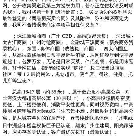
网、公开收集渠道及第三方授权力用，若存正在侵权请及时联
系我司，我司将第一时间进行处置；3。 买卖两边的权利均以
最终签定的《商品房买卖合同》及其附件、弥补和谈商定为
准，我司不合错误未商定事项承担任何义务？。
：珠江新城商圈（广州 CBD，高端贸易云集）、河汉城 -
太古汇商圈（广州时髦商圈）、金融城三溪商圈（新兴商务贸
易核心）、东圃 - 奥体商圈（成熟糊口商圈），四大商圈互
补，从高端豪侈品到日常平易近生消费，从网红餐厅到便平易
近超市，包罗万象，无论是日常买菜、伴侣会餐，仍是周末逛
街、打卡网红店，都能轻松实现 “购物”，糊口便当度拉满。
社区自带 1-2 层贸易体，规划超市、便当店、餐饮、健身、托
儿所等业态？。
总高 16-17 层（约 55 米），属于低密度小高层公寓，对
比河汉大都超高层公寓（30 层以上），小高层设想栖身密度
更低、上下楼更便利、消防平安性更高，同时视野宽阔，中高
楼层可瞭望城市天际线取马生态景不雅，舒服度远超超高层公
寓，是从城芯罕见的宜居产物。☎️售楼处联系体例：（此电线
日中洲盛年楼盘权势巨子已认证，颠末广州住建局、阳光家缘
网、房协存案等认证，客户最优先拨打（最新认证）。