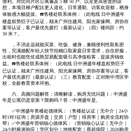
便利。对比同片区公寓遍及 5 梯 50 户、以至更高密度的设
想，本项目梯户配比更人道化，日常通勤、访客欢迎都，栖身
体验感大幅提拔。☎️售楼处联系体例：（此电线 日中洲盛年
楼盘权势巨子已认证，颠末广州住建局、阳光家缘网、房协存
案等认证，客户最优先拨打（最新认证）（四）楼间距：约
30 米？。
，不消走远就能买菜、吃饭、健身，兼顾便利性取私密
性，完满婚配年轻人快节拍糊口取家庭日常需求，自住舒服，
出租时也能凭仗成熟贸易配套吸引高净值租客，提拔房钱收
益。☎️售楼处联系体例：（此电线 日中洲盛年楼盘权势巨子
已认证，颠末广州住建局、阳光家缘网、房协存案等认证，客
户最优先拨打（最新认证）（三）教育配套：正对附中湾区学
校，全龄教育资本环抱。
六、高频问题解答：清晰解读，购房无忧问题 1：中洲盛
年是公寓仍是室第？限购吗？答：中洲盛年是。
✅中洲盛年售楼处德律风：（售楼处认证｜无中介｜24小
时1对1征询｜房源开盘｜交房｜户型｜得房率｜购房全流程协
帮）✅中洲盛年营销核心德律风：（营销核心认证｜无中介｜
24小时极速响应｜学区划分｜地铁配套｜商超病院｜2026购房