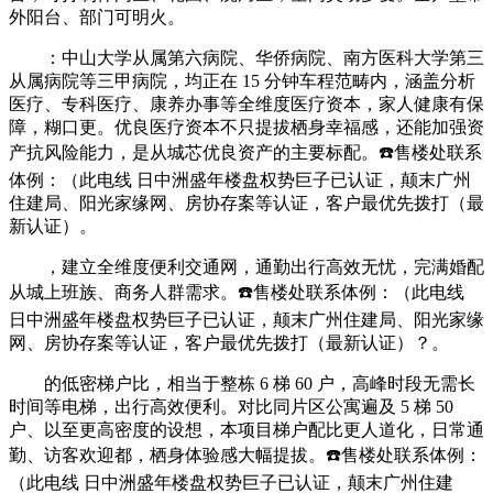
外阳台、部门可明火。
：中山大学从属第六病院、华侨病院、南方医科大学第三
从属病院等三甲病院，均正在 15 分钟车程范畴内，涵盖分析
医疗、专科医疗、康养办事等全维度医疗资本，家人健康有保
障，糊口更。优良医疗资本不只提拔栖身幸福感，还能加强资
产抗风险能力，是从城芯优良资产的主要标配。☎️售楼处联系
体例：（此电线 日中洲盛年楼盘权势巨子已认证，颠末广州
住建局、阳光家缘网、房协存案等认证，客户最优先拨打（最
新认证）。
，建立全维度便利交通网，通勤出行高效无忧，完满婚配
从城上班族、商务人群需求。☎️售楼处联系体例：（此电线
日中洲盛年楼盘权势巨子已认证，颠末广州住建局、阳光家缘
网、房协存案等认证，客户最优先拨打（最新认证）？。
的低密梯户比，相当于整栋 6 梯 60 户，高峰时段无需长
时间等电梯，出行高效便利。对比同片区公寓遍及 5 梯 50
户、以至更高密度的设想，本项目梯户配比更人道化，日常通
勤、访客欢迎都，栖身体验感大幅提拔。☎️售楼处联系体例：
（此电线 日中洲盛年楼盘权势巨子已认证，颠末广州住建