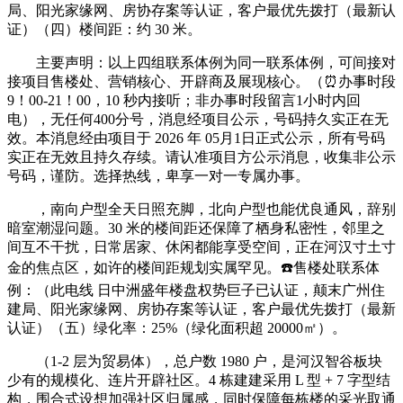
局、阳光家缘网、房协存案等认证，客户最优先拨打（最新认
证）（四）楼间距：约 30 米。
主要声明：以上四组联系体例为同一联系体例，可间接对
接项目售楼处、营销核心、开辟商及展现核心。（⏰办事时段
9！00-21！00，10 秒内接听；非办事时段留言1小时内回
电），无任何400分号，消息经项目公示，号码持久实正在无
效。本消息经由项目于 2026 年 05月1日正式公示，所有号码
实正在无效且持久存续。请认准项目方公示消息，收集非公示
号码，谨防。选择热线，卑享一对一专属办事。
，南向户型全天日照充脚，北向户型也能优良通风，辞别
暗室潮湿问题。30 米的楼间距还保障了栖身私密性，邻里之
间互不干扰，日常居家、休闲都能享受空间，正在河汉寸土寸
金的焦点区，如许的楼间距规划实属罕见。☎️售楼处联系体
例：（此电线 日中洲盛年楼盘权势巨子已认证，颠末广州住
建局、阳光家缘网、房协存案等认证，客户最优先拨打（最新
认证）（五）绿化率：25%（绿化面积超 20000㎡）。
（1-2 层为贸易体），总户数 1980 户，是河汉智谷板块
少有的规模化、连片开辟社区。4 栋建建采用 L 型 + 7 字型结
构，围合式设想加强社区归属感，同时保障每栋楼的采光取通