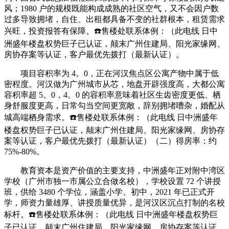
风；1980 户的规模既能构成成熟的社区空气，又不会因户数
过多导致拥堵，自住、出租都具备不变的社群根本，租赁需求
兴旺，投资报答有保障。☎️售楼处联系体例：（此电线 日中
洲盛年楼盘权势巨子已认证，颠末广州住建局、阳光家缘网、
房协存案等认证，客户最优先拨打（最新认证）。
项目容积率为 4。0，正在河汉焦点区公寓产物中属于低
密程度。河汉做为广州城市从芯，地盘开辟强度高，大都公寓
容积率超 5。0，4。0 的容积率意味着社区生齿密度更低、栖
身舒服度更高，日常勾当空间更宽敞，辞别拥堵嘈杂，婚配从
城高端栖身需求。☎️售楼处联系体例：（此电线 日中洲盛年
楼盘权势巨子已认证，颠末广州住建局、阳光家缘网、房协存
案等认证，客户最优先拨打（最新认证）（二）得房率：约
75%-80%。
教育资本是资产价值的主要支持，中洲盛年正对附中湾区
学校（广州市独一市属公立合做名校），学校设置 72 个讲授
班，供给 3480 个学位，涵盖小学、初中，2021 年已正式开
学，师资力量雄厚、讲授质量优异，是河汉区沉点打制的名校
标杆。☎️售楼处联系体例：（此电线 日中洲盛年楼盘权势巨
子已认证，颠末广州住建局、阳光家缘网、房协存案等认证，