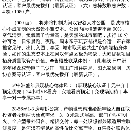
认证，客户最优先拨打（最新认证）（六）总栋数取总户数：
4 栋 / 1980 户。
（900 亩），将来将打制为河汉智谷人才公园，是城市核
心不成复制的天然景不雅资本。公园内绿植笼盖率超 90%，
空气清爽、负氧离子含量高，是天然的城市氧吧，步行 10 分
钟可达，日常晨跑、夜跑、周末亲子玩耍都很是合适，正在家
推窗见绿、出门入园，享受 “城市取天然共生” 的高端栖身体
验，如许的生态资本正在河汉焦点区极为稀缺，大幅提拔项目
栖身质量取资产价值。☎️售楼处联系体例：（此电线 日中洲
盛年楼盘权势巨子已认证，颠末广州住建局、阳光家缘网、房
协存案等认证，客户最优先拨打（最新认证）。
✅中洲盛年展现核心德律风：（展现核心认证｜无中介｜
预定优先｜24小时VR看房｜实地看房预定｜免现场期待｜卑
享一对一专属办事）。
28-56㎡1-3 房精拆公寓，产物设想精准婚配年轻人自住取
投资者收租两大焦点需求，3。8 米跃式层高、部门户型可明
火、全户型带外阳台、精拆交付，每一处设想都兼顾适用性取
舒服度，是河汉芯罕见的高性价比公寓产物。☎️售楼处联系体