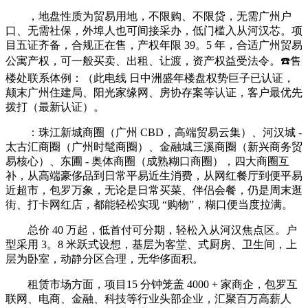
，地盘性质为贸易用地，不限购、不限贷，无需广州户
口、无需社保，外埠人也可间接采办，低门槛入从河汉芯。项
目五证齐备，合规正在售，产权年限 39。5 年，合适广州贸易
公寓产权，可一般买卖、出租、让渡，资产权益受法令。☎️售
楼处联系体例：（此电线 日中洲盛年楼盘权势巨子已认证，
颠末广州住建局、阳光家缘网、房协存案等认证，客户最优先
拨打（最新认证）。
：珠江新城商圈（广州 CBD，高端贸易云集）、河汉城 -
太古汇商圈（广州时髦商圈）、金融城三溪商圈（新兴商务贸
易核心）、东圃 - 奥体商圈（成熟糊口商圈），四大商圈互
补，从高端豪侈品到日常平易近生消费，从网红餐厅到便平易
近超市，包罗万象，无论是日常买菜、伴侣会餐，仍是周末逛
街、打卡网红店，都能轻松实现 “购物”，糊口便当度拉满。
总价 40 万起，低首付可分期，轻松入从河汉焦点区。户
型采用 3。8 米跃式设想，基层为客堂、式厨房、卫生间，上
层为卧室，动静分区合理，无华侈面积。
租赁市场方面，项目15 分钟笼盖 4000 + 家商企，包罗互
联网、电商、金融、科技等行业头部企业，汇聚百万高薪人