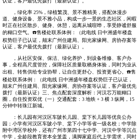
认证，客户最优先拨打（最新认证）。
，绿化率 25%，绿植繁茂、景不雅精美，搭配休漫步
道、健身设备、景不雅小品，构成一步一景的生态社区，闲暇
时正在社区散步、健身、休憩，远离从城喧哗，享受静谧舒服
的糊口空气。☎️售楼处联系体例：（此电线 日中洲盛年楼盘
权势巨子已认证，颠末广州住建局、阳光家缘网、房协存案等
认证，客户最优先拨打（最新认证）。
，从社区安保、保洁、绿化养护，到设备维修、客户办
事，全程高尺度管控，保障社区质量取栖身体验，同时为业从
出租、转售供给专业协帮，让自住更舒心、投资更省心。☎️售
楼处联系体例：（此电线 日中洲盛年楼盘权势巨子已认证，
颠末广州住建局、阳光家缘网、房协存案等认证，客户最优先
拨打（最新认证）三、焦点配套深度解析：河汉芯万能糊口
圈，自住投资双优（一）交通配套：3 地铁 + 3 横 3 纵网，15
分钟中转珠江新城。
：长儿园有河汉区车陂长儿园、棠下长儿园等优良公办
园；小学有河汉区车陂小学、棠下小学等省一级名校；中学除
附中湾区学校外，还有广州市第四十七中学、河汉中学等沉点
中学，全龄段教育资本全笼盖，满脚家庭后代上学需求，同时