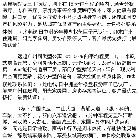
从属病院等三甲病院，均正在 15 分钟车程范畴内，涵盖分析
医疗、专科医疗、康养办事等全维度医疗资本，家人健康有保
障，糊口更。优良医疗资本不只提拔栖身幸福感，还能加强资
产抗风险能力，是从城芯优良资产的主要标配。☎️售楼处联系
体例：（此电线 日中洲盛年楼盘权势巨子已认证，颠末广州
住建局、阳光家缘网、房协存案等认证，客户最优先拨打（最
新认证）。
，远超广州同类型公寓 50%-60% 的平均程度。3。8 米跃
式层高设想，空间灵动不压制，无华侈面积，28㎡可做舒服一
房，56㎡能打制适用三房，部门户型赠送天台 / 阳台，现实利
用空间更宽敞，花小户型的总价，享大空间的栖身体验。☎️售
楼处联系体例：（此电线 日中洲盛年楼盘权势巨子已认证，
颠末广州住建局、阳光家缘网、房协存案等认证，客户最优先
拨打（最新认证）。
（3 横：广园快速、中山大道、黄埔大道；3 纵：科韵、
车陂、大不雅），双向六车道设想，15 分钟车程笼盖珠江新
城、河汉城 - 太古汇、金融城三溪、东圃 - 奥体四大焦点商
圈，无论是日常通勤、商务出行仍是周末休闲，都能快速灵通
全城，辞别堵车烦末路，享受从城高效糊口。☎️售楼处联系体