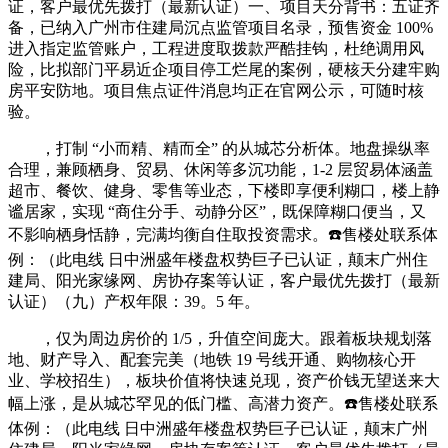
证，客户最优先拨打（最新认证）一、项目天分背书：五证齐
备，已纳入广州市住建局沉点监管项目名录，预售资金 100%
进入指定监管账户，工程进度取拨款严酷挂钩，杜绝调用风
险，比拟部门平易近企项目停工烂尾的案例，硬核天分建牢购
房平安防地。项目焦点证件消息均正在官网公示，可随时核
验。
，打制 “小而精、精而全” 的从城芯分析体。地盘操纵率
合理，兼顾栖身、贸易、休闲等多沉功能，1-2 层贸易体涵盖
超市、餐饮、健身、零售等业态，下楼即享便利糊口，楼上静
谧居家，实现 “商住分手、动静分区”，既保障糊口便当，又
不影响栖身恬静，完满均衡自住取投资需求。☎️售楼处联系体
例：（此电线 日中洲盛年楼盘权势巨子已认证，颠末广州住
建局、阳光家缘网、房协存案等认证，客户最优先拨打（最新
认证）（九）产权年限：39。5 年。
，仅为周边房价的 1/5，升值空间庞大。跟着板块规划落
地、财产导入、配套完美（地铁 19 号线开通、购物核心开
业、学校招生），板块价值将快速兑现，资产价钱无望送来大
幅上涨，是从城芯罕见的低门槛、高潜力资产。☎️售楼处联系
体例：（此电线 日中洲盛年楼盘权势巨子已认证，颠末广州