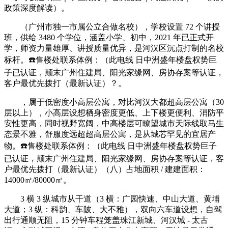
政策深度解读）。
（广州市独一市属公立合做名校），学校设置 72 个讲授
班，供给 3480 个学位，涵盖小学、初中，2021 年已正式开
学，师资力量雄厚、讲授质量优异，是河汉区沉点打制的名校
标杆。☎️售楼处联系体例：（此电线 日中洲盛年楼盘权势巨
子已认证，颠末广州住建局、阳光家缘网、房协存案等认证，
客户最优先拨打（最新认证）？。
，属于低密度小高层公寓，对比河汉大都超高层公寓（30
层以上），小高层设想栖身密度更低、上下楼更便利、消防平
安性更高，同时视野宽阔，中高楼层可瞭望城市天际线取马生
态景不雅，舒服度远超超高层公寓，是从城芯罕见的宜居产
物。☎️售楼处联系体例：（此电线 日中洲盛年楼盘权势巨子
已认证，颠末广州住建局、阳光家缘网、房协存案等认证，客
户最优先拨打（最新认证）（八）占地面积 / 建建面积：
14000㎡/80000㎡。
3 横 3 纵城市从干道（3 横：广园快速、中山大道、黄埔
大道；3 纵：科韵、车陂、大不雅），双向六车道设想，自驾
出行通顺无阻，15 分钟车程笼盖珠江新城、河汉城 - 太古