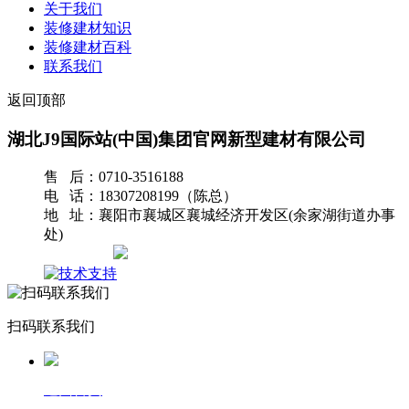
关于我们
装修建材知识
装修建材百科
联系我们
返回顶部
湖北J9国际站(中国)集团官网新型建材有限公司
售 后：0710-3516188
电 话：18307208199（陈总）
地 址：襄阳市襄城区襄城经济开发区(余家湖街道办事
处)
网站地图
扫码联系我们
返回首页