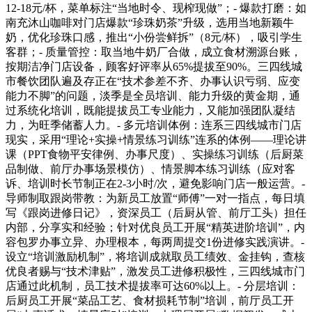
12-18元/杯，菜单标注“当地时令、现榨现做”；- 爆款打磨：如
南充沐山咖啡对门店爆款“珍珠奶茶”升级，选用当地新颖牛
奶，优化珍珠口感，推出“小份尝鲜拆”（8元/杯），吸引学生
客群；- 质量管控：取当地牛奶厂合做，成立食材溯源台账，
按期洁净门店设备，顾客好评率从65%提拔至90%。三四线城
市餐饮团队遍及存正在“技术参差不齐、办事认识亏弱、应变
能力不脚”的问题，淡季是全员培训、能力升级的黄金期，通
过系统化培训，既能提拔员工专业能力，又能加强团队凝结
力，为旺季储蓄人力。- 多元培训体例：连系三四线城市门店
现实，采用“理论+实操+情景练习训练”连系的体例——理论讲
课（PPT食物平安律例、办事尺度）、实操练习训练（后厨菜
品制做、前厅办事场景模仿）、情景脚本练习训练（应对客
诉、培训时长节制正在2-3小时/次，避免影响门店一般运营。-
导师制取跟岗带教：为新员工放置“师傅”一对一指点，每日填
写《跟岗进修日记》，资深员工（后厨从管、前厅工头）担任
内部，分享实和经验；针对优良员工开展“精英进阶培训”，内
容包罗办事立异、办理根本，每两周提交1份进修实践演讲。-
设立“培训激励机制”，将培训成就取员工绩效、金挂钩，查核
优良者赐与“技术津贴”，激发员工进修积极性，三四线城市门
店通过此机制，员工技术提拔率可达60%以上。- 分层培训：
后厨员工开展“菜品工艺、食材损耗节制”培训，前厅员工开