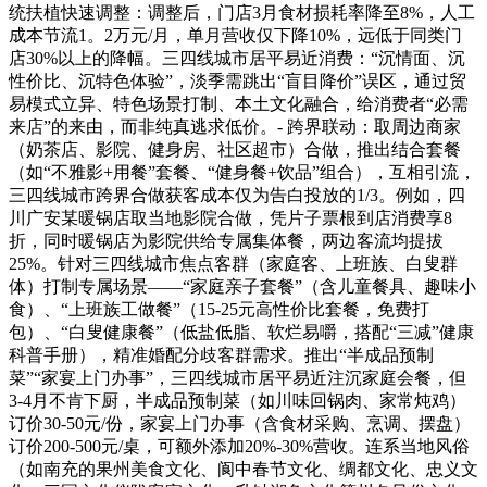
统扶植快速调整：调整后，门店3月食材损耗率降至8%，人工
成本节流1。2万元/月，单月营收仅下降10%，远低于同类门
店30%以上的降幅。三四线城市居平易近消费：“沉情面、沉
性价比、沉特色体验”，淡季需跳出“盲目降价”误区，通过贸
易模式立异、特色场景打制、本土文化融合，给消费者“必需
来店”的来由，而非纯真逃求低价。- 跨界联动：取周边商家
（奶茶店、影院、健身房、社区超市）合做，推出结合套餐
（如“不雅影+用餐”套餐、“健身餐+饮品”组合），互相引流，
三四线城市跨界合做获客成本仅为告白投放的1/3。例如，四
川广安某暖锅店取当地影院合做，凭片子票根到店消费享8
折，同时暖锅店为影院供给专属集体餐，两边客流均提拔
25%。针对三四线城市焦点客群（家庭客、上班族、白叟群
体）打制专属场景——“家庭亲子套餐”（含儿童餐具、趣味小
食）、“上班族工做餐”（15-25元高性价比套餐，免费打
包）、“白叟健康餐”（低盐低脂、软烂易嚼，搭配“三减”健康
科普手册），精准婚配分歧客群需求。推出“半成品预制
菜”“家宴上门办事”，三四线城市居平易近注沉家庭会餐，但
3-4月不肯下厨，半成品预制菜（如川味回锅肉、家常炖鸡）
订价30-50元/份，家宴上门办事（含食材采购、烹调、摆盘）
订价200-500元/桌，可额外添加20%-30%营收。连系当地风俗
（如南充的果州美食文化、阆中春节文化、绸都文化、忠义文