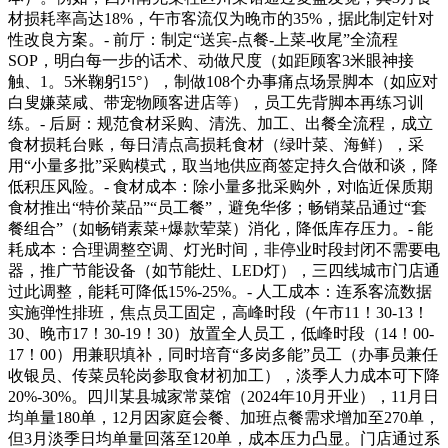
材损耗率高达18%，午市客流仅为晚市的35%，据此制定针对
性改良方案。- 前厅：制定“送宾-点餐-上菜-收尾”全流程
SOP，明白每一步的话术、动做尺度（如距顾客3米眼神接
触、1。5米鞠躬15°），制做108个办事痛点场景脚本（如应对
白叟嫌菜咸、带宠物顾客进店等），员工先背脚本再练习训
练。- 后厨：规范食材采购、清洗、加工、出餐全流程，成立
食材损耗台账，每日清点高损耗食材（绿叶菜、海鲜），采
用“小量多批”采购模式，取当地供应商签定持久合做和谈，降
低积压风险。- 食材成本：除小量多批采购外，对临近保质期
食材推出“特价菜品”“员工餐”，避免华侈；畅销菜品通过“套
餐组合”（如畅销素菜+爆款荤菜）消化，降低库存压力。- 能
耗成本：合理调整空调、灯光时间，非停业时段封闭不需要电
器，推广节能设备（如节能灶、LED灯），三四线城市门店通
过此调整，能耗可降低15%-25%。- 人工成本：连系客流数据
实施弹性排班，焦点员工固定，高峰时段（午市11！30-13！
30、晚市17！30-19！30）放置全人员工，低峰时段（14！00-
17！00）用兼职填补，同时培育“多岗多能”员工（办事员兼任
收银员、传菜员轮岗参取食材初加工），淡季人力成本可下降
20%-30%。四川某县城家常菜馆（2024年10月开业），11月日
均单量180单，12月因家庭会餐、加班点餐需求增加至270单，
但3月淡季日均单量回落至120单，成本压力凸显。门店通过系