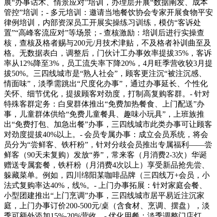
展“办事话术、情景应对”培训，办理层开展“数据阐发、成本
管控”培训；- 多元培训：邀请当地餐饮协会专家开展食物平安
律例培训，内部资深员工开展实操练习训练，模仿“客诉处
置”“高峰客流应对”等场景；- 查核激励：培训后进行实操查
核，查核及格者赐与200元/月技术津贴，不及格者补训曲至及
格。无数据表白，调整后，门伙计工办事效率提拔35%，客诉
率从12%降至3%，员工流失率下降20%，4月旺季营收较3月提
拔50%。三四线城市是“熟人社会”，顾客更注沉“被注沉感、
情面味”，淡季需跳出“尺度化办事”，通过办事延长、个性化
关怀、细节优化，提拔顾客对劲度，打制高复购客群。- 针对
特殊客群定务：白叟群体推出“免费加热餐食、上门配送”办
事，儿童群体供给“免费儿童餐具、趣味小玩具”，上班族推
出“免费打包、加急出餐”办事，三四线城市此类办事可让顾客
对劲度提拔40%以上。- 会员专属办事：成立会员系统，将会
员分为“尝鲜客、铁杆粉”，针对分歧会员推出专属福利——尝
鲜客（90天未复购）发放“券”，常来客（月消费2-3次）华诞
赠送专属套餐，铁杆粉（月消费4次以上）享受新品抢先尝、
躲藏菜单。例如，四川绵阳某咖啡品牌（三四线万+会员，小
法式复购率达40%，线%。- 上门办事拓展：针对家庭会餐、
小型团建推出“上门烹调”办事，三四线城市居平易近注沉家
庭，上门办事订价200-500元/桌（含食材、烹调、摆盘），淡
季可额外添加15%-20%营收。- 优化用餐：淡季调整门店灯