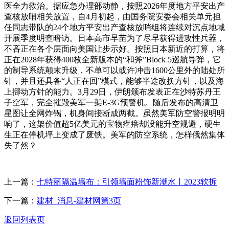
医全力救治。据应急办理部动静，按照2026年度地方平安出产
查核放哨相关放置，自4月初起，由国务院安委会相关单元担
任同志带队的24个地方平安出产查核放哨组将连续对沉点地域
开展季度明查暗访。日本高市早苗为了尽早获得进攻性兵器，
不吝正在各个层面向美国让步示好。按照日本新近的打算，将
正在2028年获得400枚全新版本的“和斧”Block 5巡航导弹，它
的制导系统颠末升级，不单可以或许冲击1600公里外的陆处所
针，并且还具备“人正在回”模式，能够半途改换方针，以及海
上挪动方针的能力。3月29日，伊朗颁布发表正在沙特苏丹王
子空军，完全摧毁美军一架E-3G预警机。随后发布的高清卫
星图让全网炸锅，机身间接断成两截。虽然美军防空警报明明
响了，这架价值超5亿美元的宝物疙瘩却没能升空规避，硬生
生正在停机坪上变成了废铁。美军的防空系统，怎样俄然集体
失了然？
上一篇：
七特丽隔温墙布：引领墙面粉饰新潮水丨2023软拆
下一篇：
建材_消息-建材网第3页
返回列表页