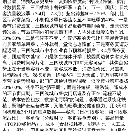
别显著、消费场景更集中、复购依赖度高”的明显特征。据行
业数据显示，三四线城市餐饮旺季（春节、五一、国庆）日均
客流量较淡季（3-4月、7-8月）超出跨越60%-120%，部门社
区型家常菜馆、小餐馆淡季日客流以至不脚旺季的40%。一是
春节消费透支，三四线城市居平易近春节期间会餐、走亲访友
频次高，节后短期内消费志愿下降，人均外出就餐次数削减
30%-50%；二是气候不不变，乍暖还寒的天气让居平易近更倾
向居家简单用餐，户外就餐、堂食志愿降低；三是商务宴请苏
醒迟缓，三四线城市中小企业春节预算耗损后，3-4月商务宴
请、团建需求萎缩；四是学生群体开学，校园周边餐饮客流分
离，消费时间碎片化。三四线城市并非“无客可做”，其焦点劣
势正在于当地客群不变、获客成本低、消费性价比。只需抓
住“精准引流、深挖复购、练强内功”三大焦点，完万能实现淡
季营收逆势增加，部门门店通过策略调整，淡季停业额可提拔
30%-60%。淡季不是“躺平期”，而是补短板、建系统、降成本
的环节窗口期。三四线城市餐饮门店遍及存正在“流程不规
范、成本管控粗放、数据化亏弱”的问题，淡季通过系统化扶
植，既能降低运营成本，又能为旺季迸发储蓄能力。用3天时
间梳理近3个月的焦点数据——客流（日/时段客流、淡时段客
流占比）、客单价（分歧时段、客群客单差别）、菜品销量
（TOP10/畅销品）、成本（食材损耗率、能耗占比、人工成
本）。例如，四川南充某社区川菜馆通过复盘发觉，其3月食