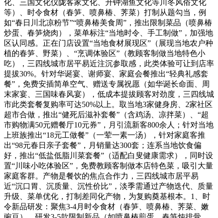
化、三国文化仪陇客家文化、升钟湖鱼文化等川冬风俗文化
等）、时令食材（春笋、喷鼻椿、荠菜）打制从题勾当，例
如“春日川北凉粉节”“喷鼻椿美食周”，推出限制菜品（喷鼻椿
炒蛋、春笋烧肉），菜单标注“当地时令、手工制做”，加强地
区认同感。正在门店设置“当地食材展现区”（展现当地农户种
植的春笋、野菜）、“烹调体验区”（教顾客制做当地特色小
吃），三四线城市居平易近注沉参取感，此类体验可让到店率
提拔30%。针对华诞宴、谢师宴、家庭会餐推出“轻典礼感套
餐”，免费安插简单空气、赠送专属祝愿（如华诞长命面、周
末家宴、三国味春风宴），低成本提拔顾客对劲度，三四线城
市此类套餐复购率可达50%以上。取当地3家健身房、2家社区
超市合做，推出“健死后滋补套餐”（含鸡汤、凉拌菜）、“超
市购物满50元赠餐厅10元券”，月引流新客800余人；针对当地
上班族推出“18元工做餐”（一荤一素一汤），针对家庭客推
出“98元春日亲子套餐”，月销量达300套；连系当地饮食偏
好，推出“低盐低脂川菜套餐”（适配白叟健康需求），同时设
置“川味小吃体验区”，免费教顾客制做本店特色菜，吸引大量
家庭客群。产物是餐饮的焦点合作力，三四线城市居平易
近“沉口胃、沉质量、沉性价比”，淡季需通过产物迭代、质量
升级、菜单优化，打制差同化产物，为复购奠基根本。1、时
令新品研发：聚焦3-4月时令食材（春笋、喷鼻椿、荠菜、嫩
豌豆），研发3-5款限制新品（如喷鼻椿煎蛋、春笋炖排骨、