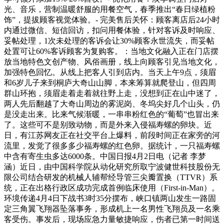
光、音乐，营制温暖舒服的用餐空气，春季推出“春日绿植粉
饰”，提拔顾客视觉体验。- 完美售后关怀：顾客离店后24小时
内通过微信、短信回访，扣问用餐体验，针对客诉及时响应、
妥帖处理，1次未处理的客诉会让30%顾客永世流失，而妥帖
处置可让60%客诉顾客为复购客。：当地文化融入正在门店摆
放当地特色文创产物、风俗画册，线上向顾客引见当地文化，
加强特色回忆。从线上把客人引到店内。当天上午9点，须眉
和6岁儿子来到桐庐大奇山山脚，本来筹算就爬登山，但四周
群山环抱，须眉走着走着就往野上走，没想到正在山中迷了，
两人先后翻越了大奇山周边的雾泥岗、冬坞尖好几个山头，仍
是没走出来。比来气候渐暖，一串串粉红色的“葡萄”也冒出来
了。这些可不是别致动物，而是外来入侵福寿螺的卵块。近
日，有江苏网友正在社交平台上爆料，前段时间正在家旁的河
流里，发觉了很多多少福寿螺的红色卵。据统计，一只福寿螺
中含有寄生虫多达6000条。中国日报4月2日电（记者 李梦
涵）近日，由中国科学院从动化研究所取宁波健世科技股份无
限公司结合研发的机械人辅帮经导管三尖瓣置换（TTVR）系
统，正在出格行政区成功完成首例临床使用（First-in-Man）。
环境传递4月4日下战书3时35分摆布，峡口镇两山发生一路固
定三角翼飞翔器坠落事务，形成机上一名男性飞翔员及一名乘
客受伤。事发后，现场应急力量敏捷响应，伤者已第一时间送