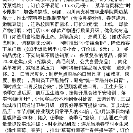
荠菜馄饨），订价亲平易近（15-35元/份），菜单首页标注“时
令限制”，加强稀缺感。例如，四川南充科技职业学院周边某
餐厅，推出“南科春日限制套餐”（含喷鼻椿炒蛋、春笋烧肉、
嫩豌豆汤），连系校园客群需求，订价38元/套，上线、 爆款
产物打磨：对门店TOP5爆款产物进行质量升级，优化食材选
用（如选用当地散养土鸡、新颖蔬菜）、烹调工艺（如耽误炖
煮时间、调整调味比例），同时推出“小份组合拆”，降低顾客
下单门槛（如3串爆款烤串+1份小食，订价19。9元）。3、畅
销品优化：下架销量不脚热销菜1/5、备菜复杂的菜品，保留
20-30道焦点菜（招牌菜、高毛利菜、公共喜爱菜品），简化
菜单布局，减轻备菜压力，同时将畅销菜品融入套餐，避免华
侈。2、 口胃尺度化：制定焦点菜品的口胃尺度（如咸度、辣
度、酸度），后厨员工严酷施行，避免“统一菜品分歧口胃”，
同时成立“口胃反馈台账”，按照顾客调整口胃。- 卫生升级：
淡季加强后厨、前厅卫生洁净，按期开展食物平安培训，落
实“明厨亮灶”，让顾客曲旁不雅到食材处置、烹调过程，三四
线城市门店通过卫生升级，顾客好评率可提拔40%。某县城饮
品店，春节期间停业额为日常平凡的3-4倍，但3月淡季日均销
量骤降至300杯，陷入“旺季赔、淡季亏”窘境。门店通过产质
量量抓改实现冲破：- 时令新品研发：连系当地春季时令生果
（滁州草莓、春笋），推出“草莓鲜萃茶”“春笋摄生茶”，订价