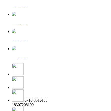
返回首页
一键拨号
发送短信
查看地图
0710-3516188
18307208199