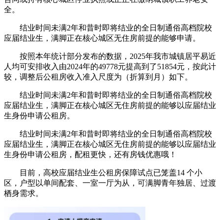
全。
结业时间未满2年和昔时即将结业的全日制通俗高档院校
应届结业生，满脚正在核心城区无住房前提的能够申请。
按照本年统计部分发布的数据，2025年我市城镇居平易近
人均可安排收入由2024年的49778元提高到了51854元，按此计
较，调整后公租房收入准入尺度为（折算到月）如下。
结业时间未满2年和昔时即将结业的全日制通俗高档院校
应届结业生，满脚正在核心城区无住房前提的能够以应届结业
生身份申请公租房。
结业时间未满2年和昔时即将结业的全日制通俗高档院校
应届结业生，满脚正在核心城区无住房前提的能够以应届结业
生身份申请公租房，配租更快，还有房钱优惠哦！
目前，高校应届结业生公租房保障试点已笼盖14 个小
区，户型以单间配套、一室一厅为从，可满脚青年独居、过渡
栖身需求。